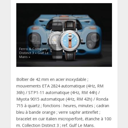
Ferro & Company
Distinct 3 « Gulf Le
Mans »
Boîtier de 42 mm en acier inoxydable ;
mouvements ETA 2824 automatique (4Hz, RM
36h) / STP1-11 automatique (4Hz, RM 44h) /
Miyota 9015 automatique (4Hz, RM 42h) / Ronda
715 à quartz ; fonctions : heures, minutes ; cadran
bleu à bande orange ; verre saphir antireflet ;
bracelet en cuir italien microperforé, étanche à 100
m. Collection Distinct 3 ; ref. Gulf Le Mans.