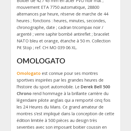
Boîtier de 42 / 45 mm en acier PVD noir mat ;
mouvement ETA 7750 automatique, 28800
alternances par heure, réserve de marche de 44
heures ; fonctions : heures, minutes, secondes,
chronographe, date ; cadran tricompax noir /
argenté ; verre saphir bombé antireflet ; bracelet
NATO bleu et orange, étanche à 50 m. Collection
Pit Stop ; ref. CH MO 039 06 XL.
OMOLOGATO
Omologato
est connue pour ses montres
sportives inspirées par les grandes heures de
l’histoire du sport automobile. Le
Derek Bell 500
Chrono
rend hommage à la brillante carrière du
légendaire pilote anglais qui a remporté cinq fois
les 24 Heures du Mans. Ce grand amateur de
montres s’est impliqué dans la conception de cette
édition limitée à 500 pièces au design très
seventies avec son imposant boitier coussin en