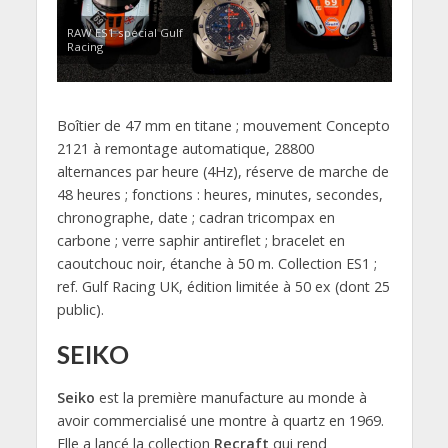
RAW ES1 special Gulf
Racing
Boîtier de 47 mm en titane ; mouvement Concepto
2121 à remontage automatique, 28800
alternances par heure (4Hz), réserve de marche de
48 heures ; fonctions : heures, minutes, secondes,
chronographe, date ; cadran tricompax en
carbone ; verre saphir antireflet ; bracelet en
caoutchouc noir, étanche à 50 m. Collection ES1 ;
ref. Gulf Racing UK, édition limitée à 50 ex (dont 25
public).
SEIKO
Seiko
est la première manufacture au monde à
avoir commercialisé une montre à quartz en 1969.
Elle a lancé la collection
Recraft
qui rend