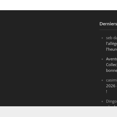
Dernier
seb
d
l’all
l’heur
Avent
Collec
bonne
casim
2026 
!
Dingo
révol
Maran