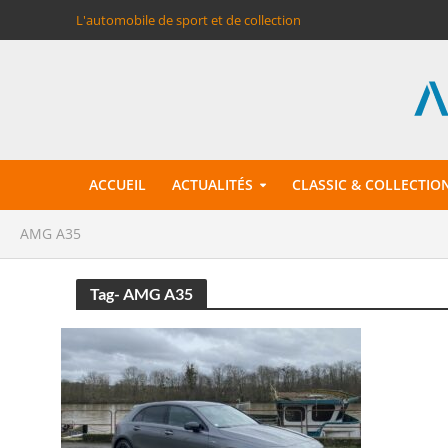
L'automobile de sport et de collection
ACCUEIL
ACTUALITÉS
CLASSIC & COLLECTIO
AMG A35
Tag- AMG A35