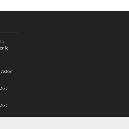
la
er le
 Aston
26 :
26 :
26 :