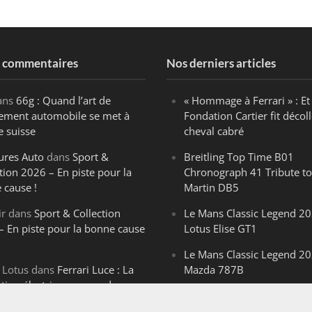
s commentaires
Nos derniers articles
ans
66g : Quand l’art de
« Hommage à Ferrari » : Et 
ègement automobile se met à
Fondation Cartier fit décoll
e suisse
cheval cabré
ures Auto
dans
Sport &
Breitling Top Time B01
tion 2026 – En piste pour la
Chronograph 41 Tribute to
 cause !
Martin DB5
ir
dans
Sport & Collection
Le Mans Classic Legend 20
– En piste pour la bonne cause
Lotus Elise GT1
Le Mans Classic Legend 20
 Lotus
dans
Ferrari Luce : La
Mazda 787B
ution électrique venue de
Le Mans Classic Legend 20
ello
Aston Martin DBR1-2