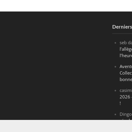
Dernier
seb
d
l’all
l’heur
Avent
Collec
bonne
casim
2026 
!
Dingo
révol
Maran