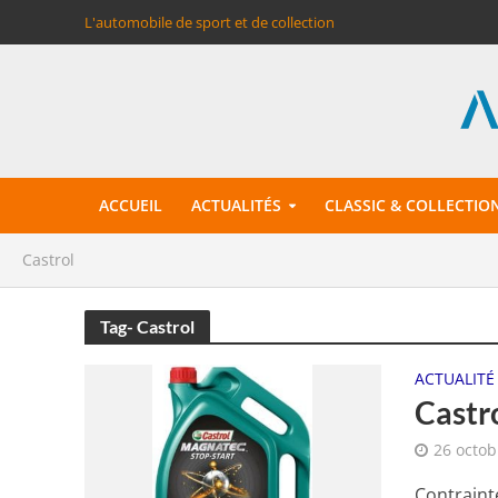
L'automobile de sport et de collection
ACCUEIL
ACTUALITÉS
CLASSIC & COLLECTIO
Castrol
Tag- Castrol
ACTUALITÉ
Castr
26 octob
Contrainte