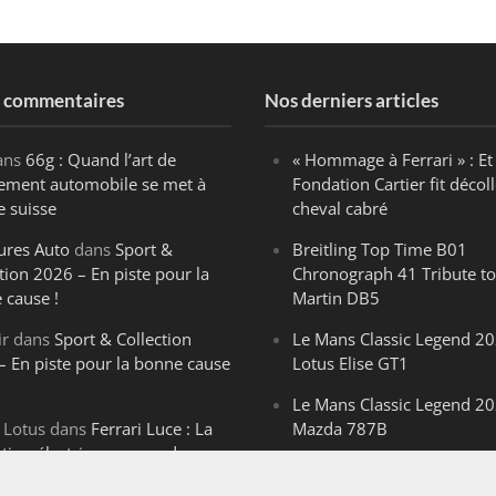
s commentaires
Nos derniers articles
ans
66g : Quand l’art de
« Hommage à Ferrari » : Et 
ègement automobile se met à
Fondation Cartier fit décoll
e suisse
cheval cabré
ures Auto
dans
Sport &
Breitling Top Time B01
tion 2026 – En piste pour la
Chronograph 41 Tribute to
 cause !
Martin DB5
ir
dans
Sport & Collection
Le Mans Classic Legend 20
– En piste pour la bonne cause
Lotus Elise GT1
Le Mans Classic Legend 20
 Lotus
dans
Ferrari Luce : La
Mazda 787B
ution électrique venue de
Le Mans Classic Legend 20
ello
Aston Martin DBR1-2