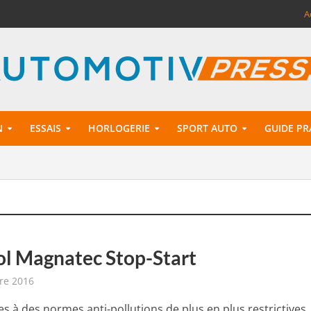
A
N
ESSAIS
HORLOGERIE
SPORT AUTO
GUIDE PR
ol Magnatec Stop-Start
re 2016
s à des normes anti-pollutions de plus en plus restrictives, 