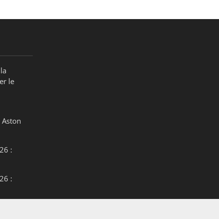
la
er le
 Aston
26 :
26 :
26 :