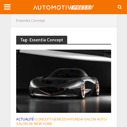
Essentia Concept
Tag- Essentia Concept
ACTUALITÉ
CONCEPT
GENESIS
HYUNDAI
SALON AUTO
•
•
•
•
•
SALON DE NEW YORK