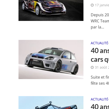
17 janvi
Depuis 200
WRC Team.
par la...
ACTUALITÉ
40 ans
cars q
31 août 
Suite et f
fête ses 4
ACTUALITÉ
40 ans