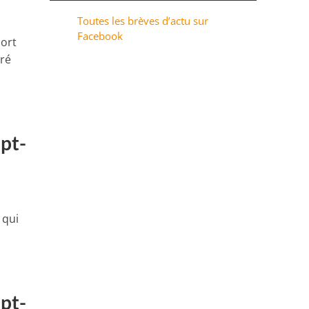
Toutes les brèves d’actu sur
Facebook
port
ré
ept-
 qui
ept-