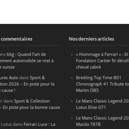
s commentaires
Nos derniers articles
ans
66g : Quand l’art de
« Hommage à Ferrari » : Et 
ègement automobile se met à
Fondation Cartier fit décoll
e suisse
cheval cabré
ures Auto
dans
Sport &
Breitling Top Time B01
tion 2026 – En piste pour la
Chronograph 41 Tribute to
 cause !
Martin DB5
ir
dans
Sport & Collection
Le Mans Classic Legend 20
– En piste pour la bonne cause
Lotus Elise GT1
Le Mans Classic Legend 20
 Lotus
dans
Ferrari Luce : La
Mazda 787B