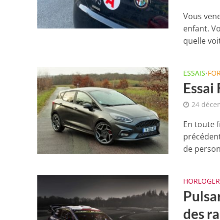
Vous vene
enfant. V
quelle voi
ESSAIS
FO
•
Essai
24 déce
En toute f
précédent
de personn
HORLOGER
Pulsa
des ra