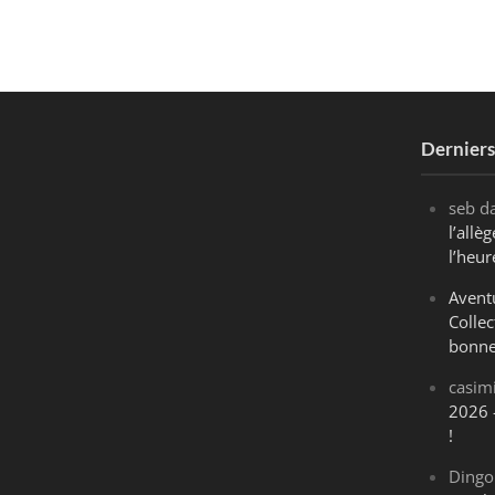
Dernier
seb
d
l’all
l’heur
Avent
Collec
bonne
casim
2026 
!
Dingo