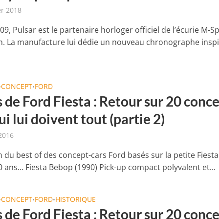
er 2018
9, Pulsar est le partenaire horloger officiel de l’écurie M-S
 La manufacture lui dédie un nouveau chronographe inspi
CONCEPT
FORD
•
•
 de Ford Fiesta : Retour sur 20 conc
ui lui doivent tout (partie 2)
2016
in du best of des concept-cars Ford basés sur la petite Fiesta
0 ans… Fiesta Bebop (1990) Pick-up compact polyvalent et...
CONCEPT
FORD
HISTORIQUE
•
•
•
 de Ford Fiesta : Retour sur 20 conc