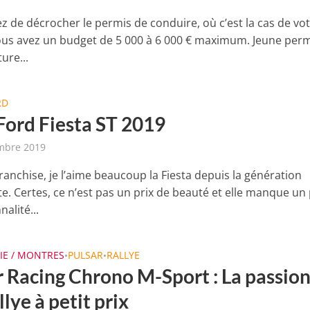
z de décrocher le permis de conduire, où c’est la cas de vo
ous avez un budget de 5 000 à 6 000 € maximum. Jeune perm
ture...
RD
 Ford Fiesta ST 2019
mbre 2019
ranchise, je l’aime beaucoup la Fiesta depuis la génération
e. Certes, ce n’est pas un prix de beauté et elle manque un
alité...
IE / MONTRES
PULSAR
RALLYE
•
•
r Racing Chrono M-Sport : La passio
llye à petit prix