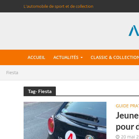
L'automobile de sport et de collection
ACCUEIL
ACTUALITÉS
CLASSIC & COLLECTIO
Fiesta
Tag- Fiesta
GUIDE PRA
Jeune 
pour 
20 mai 