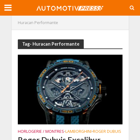
Huracan Performante
Tag- Huracan Performante
HORLOGERIE / MONTRES
LAMBORGHINI
ROGER DUBUIS
•
•
Roger Dubuis Excalibur