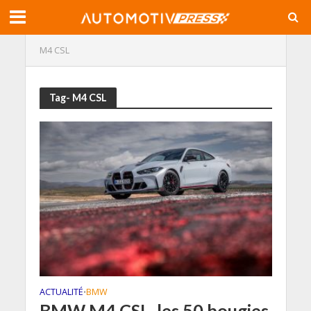
M4 CSL
Tag- M4 CSL
ACTUALITÉ
BMW
•
BMW M4 CSL, les 50 bougies