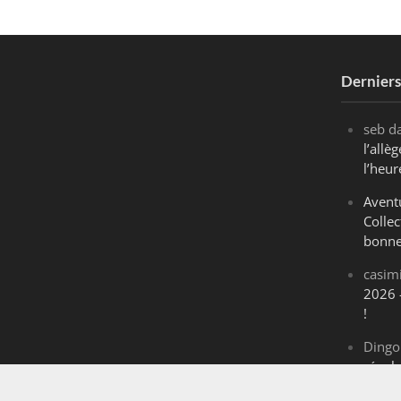
Dernier
seb
d
l’all
l’heur
Avent
Collec
bonne
casim
2026 
!
Dingo
révol
Maran