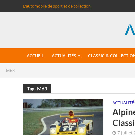
L'automobile de sport et de collection
ACCUEIL
ACTUALITÉS
CLASSIC & COLLECTIO
M63
Tag- M63
ACTUALITÉ
Alpin
Classi
7 juillet