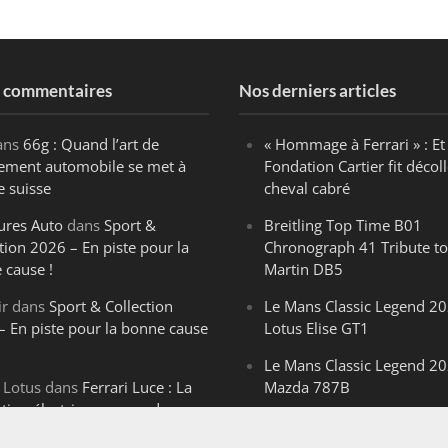
s commentaires
Nos derniers articles
ans
66g : Quand l’art de
« Hommage à Ferrari » : Et 
ègement automobile se met à
Fondation Cartier fit décoll
e suisse
cheval cabré
ures Auto
dans
Sport &
Breitling Top Time B01
tion 2026 – En piste pour la
Chronograph 41 Tribute to
 cause !
Martin DB5
ir
dans
Sport & Collection
Le Mans Classic Legend 20
– En piste pour la bonne cause
Lotus Elise GT1
Le Mans Classic Legend 20
 Lotus
dans
Ferrari Luce : La
Mazda 787B
ution électrique venue de
Le Mans Classic Legend 20
ello
Aston Martin DBR1-2