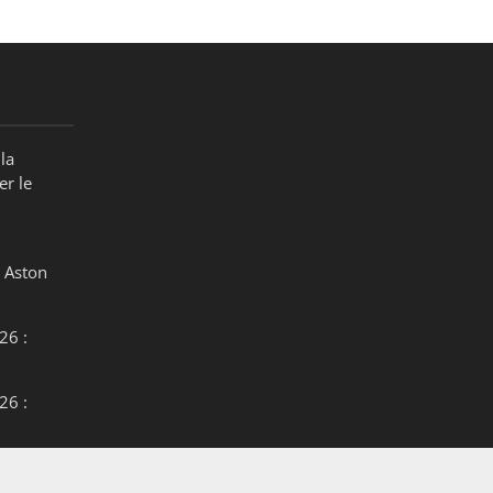
la
er le
 Aston
26 :
26 :
26 :