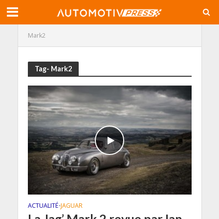
Mark2
Tag- Mark2
ACTUALITÉ
JAGUAR
•
La Jag’ Mark 2 revue par Ian