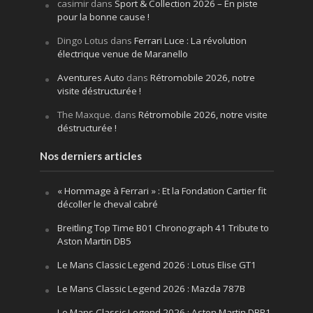
casimir
dans
Sport & Collection 2026 – En piste
pour la bonne cause !
Dingo Lotus
dans
Ferrari Luce : La révolution
électrique venue de Maranello
Aventures Auto
dans
Rétromobile 2026, notre
visite déstructurée !
The Maxque.
dans
Rétromobile 2026, notre visite
déstructurée !
Nos derniers articles
« Hommage à Ferrari » : Et la Fondation Cartier fit
décoller le cheval cabré
Breitling Top Time B01 Chronograph 41 Tribute to
Aston Martin DB5
Le Mans Classic Legend 2026 : Lotus Elise GT1
Le Mans Classic Legend 2026 : Mazda 787B
Le Mans Classic Legend 2026 : Aston Martin DBR1-