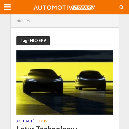
NIO EP9
Tag- NIO EP9
ACTUALITÉ
LOTUS
•
Lotus Technology :