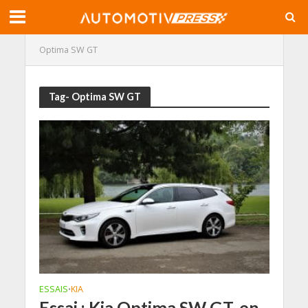
Optima SW GT
Tag- Optima SW GT
ESSAIS
KIA
•
Essai : Kia Optima SW GT, en