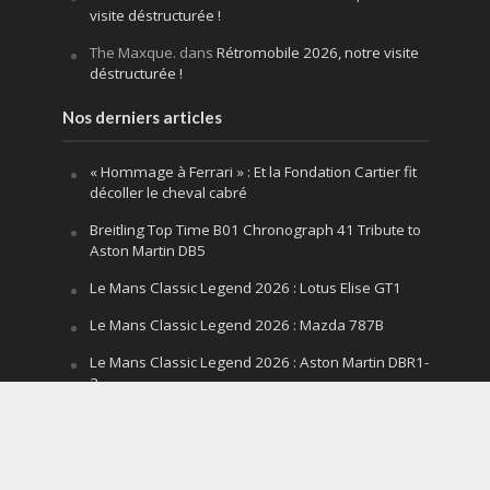
visite déstructurée !
The Maxque.
dans
Rétromobile 2026, notre visite
déstructurée !
Nos derniers articles
« Hommage à Ferrari » : Et la Fondation Cartier fit
décoller le cheval cabré
Breitling Top Time B01 Chronograph 41 Tribute to
Aston Martin DB5
Le Mans Classic Legend 2026 : Lotus Elise GT1
Le Mans Classic Legend 2026 : Mazda 787B
Le Mans Classic Legend 2026 : Aston Martin DBR1-
2
Festival of Speed Goodwood 2026 : la leçon
silencieuse d’un V12 qui hurle
Le Mans Classic Legend 2026 : la fin d’un mythe,