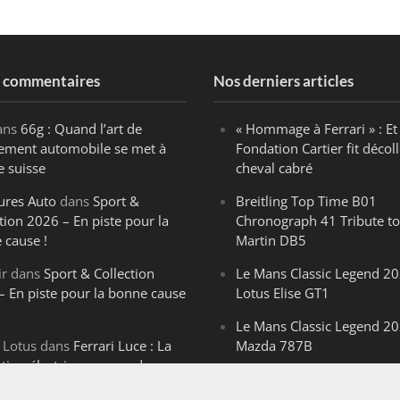
s commentaires
Nos derniers articles
ans
66g : Quand l’art de
« Hommage à Ferrari » : Et 
ègement automobile se met à
Fondation Cartier fit décoll
e suisse
cheval cabré
ures Auto
dans
Sport &
Breitling Top Time B01
tion 2026 – En piste pour la
Chronograph 41 Tribute to
 cause !
Martin DB5
ir
dans
Sport & Collection
Le Mans Classic Legend 20
– En piste pour la bonne cause
Lotus Elise GT1
Le Mans Classic Legend 20
 Lotus
dans
Ferrari Luce : La
Mazda 787B
ution électrique venue de
Le Mans Classic Legend 20
ello
Aston Martin DBR1-2