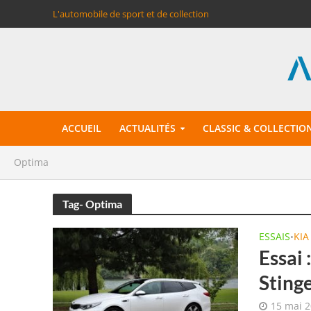
L'automobile de sport et de collection
ACCUEIL
ACTUALITÉS
CLASSIC & COLLECTIO
Optima
Tag- Optima
ESSAIS
KIA
•
Essai
Sting
15 mai 