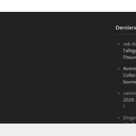
Dernier
seb
d
l’all
l’heur
Avent
Collec
bonne
casim
2026 
!
Dingo
révol
Maran