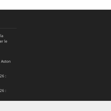
la
er le
 Aston
26 :
26 :
26 :