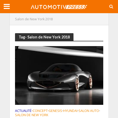
Salon de New York 2018
Tag- Salon de New York 2018
ACTUALITÉ
CONCEPT
GENESIS
HYUNDAI
SALON AUTO
•
•
•
•
•
SALON DE NEW YORK