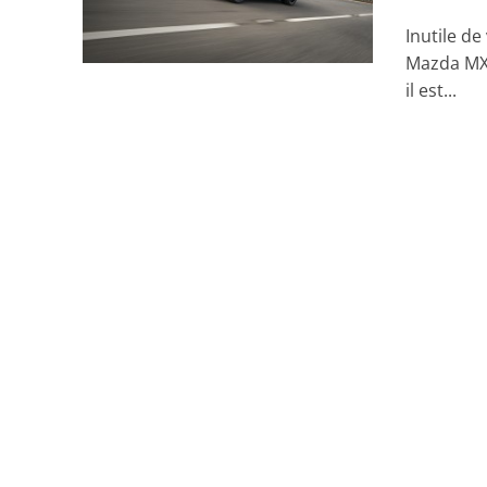
Inutile de
Mazda MX-
il est...