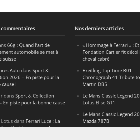
s commentaires
Nos derniers articles
ans
66g : Quand l’art de
« Hommage à Ferrari » : Et 
ègement automobile se met à
Fondation Cartier fit décoll
e suisse
cheval cabré
ures Auto
dans
Sport &
Breitling Top Time B01
tion 2026 – En piste pour la
Chronograph 41 Tribute to
 cause !
Martin DB5
ir
dans
Sport & Collection
Le Mans Classic Legend 20
– En piste pour la bonne cause
Lotus Elise GT1
Le Mans Classic Legend 20
 Lotus
dans
Ferrari Luce : La
Mazda 787B
ution électrique venue de
Le Mans Classic Legend 20
ello
Aston Martin DBR1-2