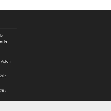
la
er le
 Aston
26 :
26 :
26 :