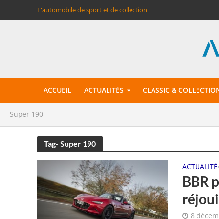
L'automobile de sport et de collection
ACCUEIL
ACTUALITÉS
CLASSIC & COLLECTIO
Super 190
Tag- Super 190
ACTUALITÉ
BBR p
réjou
8 décem