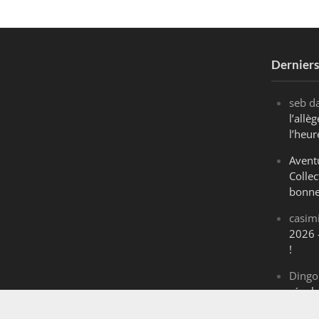
Dernier
seb
d
l’all
l’heur
Avent
Collec
bonne
casim
2026 
!
Dingo
révol
Maran