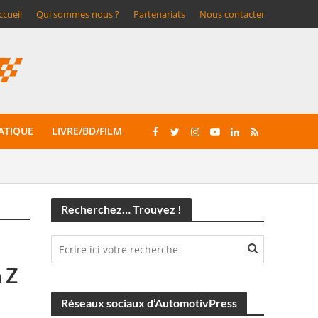
ccueil
Qui sommes nous ?
Partenariats
Nous contacter
ATIQUE
LIVRE/BD/FILM
Recherchez… Trouvez !
à Z
Réseaux sociaux d’AutomotivPress