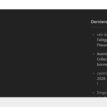
Dernier
seb
d
l’all
l’heur
Avent
Collec
bonne
casim
2026 
!
Dingo
révol
Maran