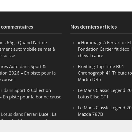
s commentaires
Nos derniers articles
ans
66g : Quand l’art de
« Hommage à Ferrari » : Et 
ègement automobile se met à
Fondation Cartier fit décoll
e suisse
cheval cabré
ures Auto
dans
Sport &
Breitling Top Time B01
tion 2026 – En piste pour la
Chronograph 41 Tribute to
 cause !
Martin DB5
ir
dans
Sport & Collection
Le Mans Classic Legend 20
– En piste pour la bonne cause
Lotus Elise GT1
Le Mans Classic Legend 20
 Lotus
dans
Ferrari Luce : La
Mazda 787B
ution électrique venue de
Le Mans Classic Legend 20
ello
Aston Martin DBR1-2