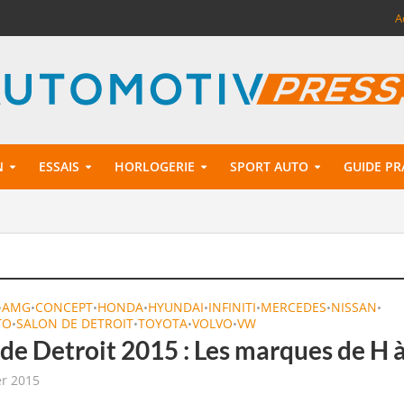
A
N
ESSAIS
HORLOGERIE
SPORT AUTO
GUIDE PR
AMG
CONCEPT
HONDA
HYUNDAI
INFINITI
MERCEDES
NISSAN
•
•
•
•
•
•
•
•
TO
SALON DE DETROIT
TOYOTA
VOLVO
VW
•
•
•
•
de Detroit 2015 : Les marques de H 
er 2015