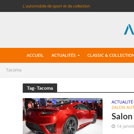
L'automobile de sport et de collection
ACCUEIL
ACTUALITÉS
CLASSIC & COLLECTIO
Tacoma
Tag- Tacoma
ACTUALITÉ
SALON AU
Salon 
14 janvi