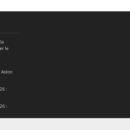
la
er le
 Aston
26 :
26 :
26 :