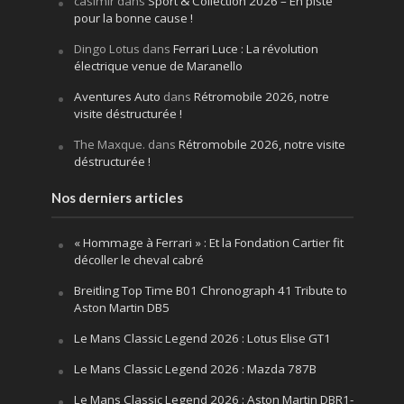
casimir
dans
Sport & Collection 2026 – En piste
pour la bonne cause !
Dingo Lotus
dans
Ferrari Luce : La révolution
électrique venue de Maranello
Aventures Auto
dans
Rétromobile 2026, notre
visite déstructurée !
The Maxque.
dans
Rétromobile 2026, notre visite
déstructurée !
Nos derniers articles
« Hommage à Ferrari » : Et la Fondation Cartier fit
décoller le cheval cabré
Breitling Top Time B01 Chronograph 41 Tribute to
Aston Martin DB5
Le Mans Classic Legend 2026 : Lotus Elise GT1
Le Mans Classic Legend 2026 : Mazda 787B
Le Mans Classic Legend 2026 : Aston Martin DBR1-