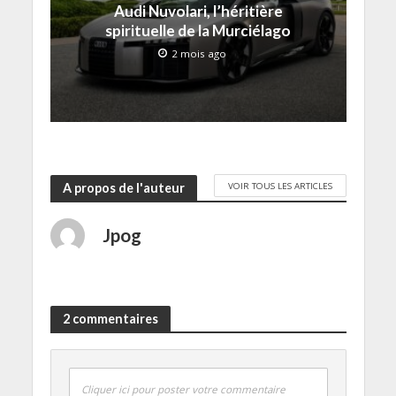
Audi Nuvolari, l’héritière
e
n
spirituelle de la Murciélago
ê
t
2 mois ago
r
e
)
VOIR TOUS LES ARTICLES
A propos de l'auteur
Jpog
2 commentaires
Cliquer ici pour poster votre commentaire