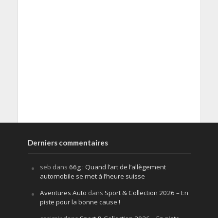
Derniers commentaires
seb
dans
66g : Quand l’art de l’allègement
automobile se met à l’heure suisse
Aventures Auto
dans
Sport & Collection 2026 – En
piste pour la bonne cause !