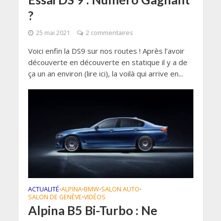
?
25 mai 2021
2 commentaires
Voici enfin la DS9 sur nos routes ! Après l’avoir
découverte en découverte en statique il y a de
ça un an environ (lire ici), la voilà qui arrive en...
ACTUALITÉ
ALPINA
BMW
SALON AUTO
•
•
•
•
SALON DE GENÈVE
VIDÉOS
•
Alpina B5 Bi-Turbo : Ne