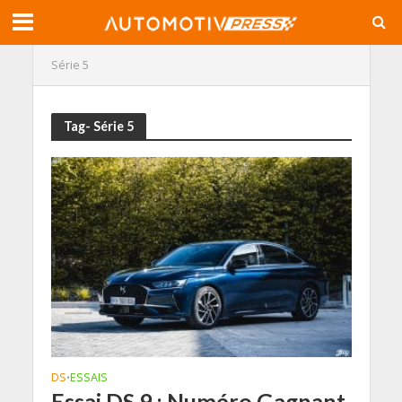
Série 5
Tag- Série 5
DS
ESSAIS
•
Essai DS 9 : Numéro Gagnant