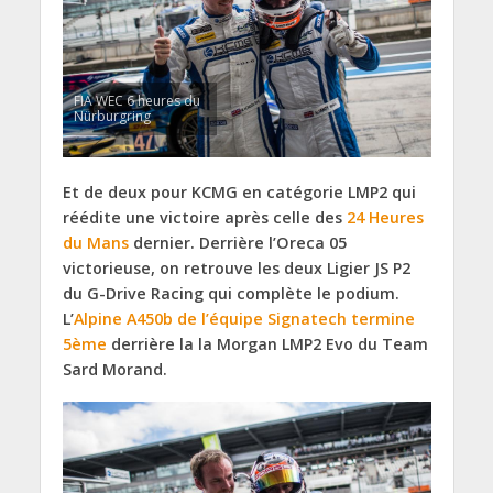
FIA WEC 6 heures du
Nürburgring
Et de deux pour KCMG en catégorie LMP2 qui
réédite une victoire après celle des
24 Heures
du Mans
dernier. Derrière l’Oreca 05
victorieuse, on retrouve les deux Ligier JS P2
du G-Drive Racing qui complète le podium.
L’
Alpine A450b de l’équipe Signatech termine
5ème
derrière la la Morgan LMP2 Evo du Team
Sard Morand.