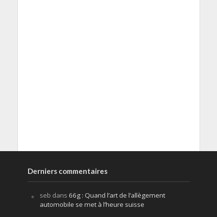
Derniers commentaires
seb
dans
66g : Quand l’art de l’allègement
automobile se met à l’heure suisse