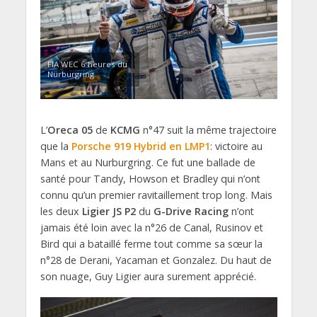
FIA WEC 6 heures du
Nürburgring
L’
Oreca 05
de
KCMG
n°47 suit la même trajectoire
que la
Porsche 919 Hybrid en LMP1
: victoire au
Mans et au Nurburgring. Ce fut une ballade de
santé pour Tandy, Howson et Bradley qui n’ont
connu qu’un premier ravitaillement trop long. Mais
les deux
Ligier JS P2
du
G-Drive Racing
n’ont
jamais été loin avec la n°26 de Canal, Rusinov et
Bird qui a bataillé ferme tout comme sa sœur la
n°28 de Derani, Yacaman et Gonzalez. Du haut de
son nuage, Guy Ligier aura surement apprécié.