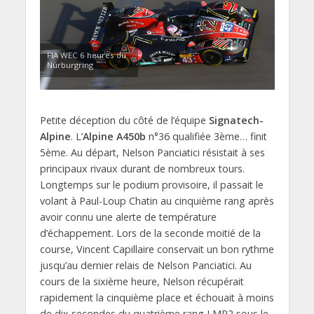
FIA WEC 6 heures du
Nürburgring
Petite déception du côté de l’équipe
Signatech-
Alpine
. L’
Alpine A450b
n°36 qualifiée 3ème… finit
5ème. Au départ, Nelson Panciatici résistait à ses
principaux rivaux durant de nombreux tours.
Longtemps sur le podium provisoire, il passait le
volant à Paul-Loup Chatin au cinquième rang après
avoir connu une alerte de température
d’échappement. Lors de la seconde moitié de la
course, Vincent Capillaire conservait un bon rythme
jusqu’au dernier relais de Nelson Panciatici. Au
cours de la sixième heure, Nelson récupérait
rapidement la cinquième place et échouait à moins
de dix secondes du quatrième rang LMP2 sous le