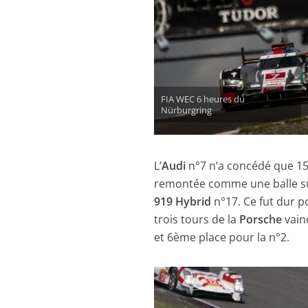
FIA WEC 6 heures du
Nürburgring
L’
Audi
n°7 n’a concédé que 15
remontée comme une balle sur 
919 Hybrid
n°17. Ce fut dur p
trois tours de la
Porsche
vain
et 6ème place pour la n°2.