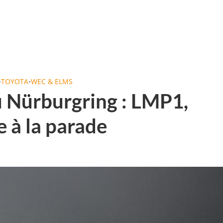
•
TOYOTA
•
WEC & ELMS
 Nürburgring : LMP1,
à la parade