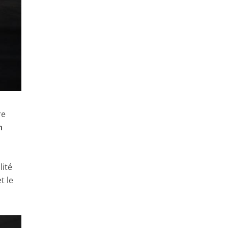
re
n
lité
t le