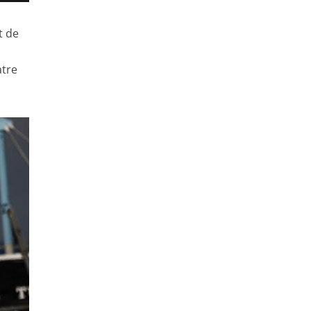
t de
atre