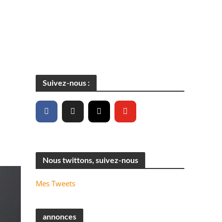
Suivez-nous :
Nous twittons, suivez-nous
Mes Tweets
annonces