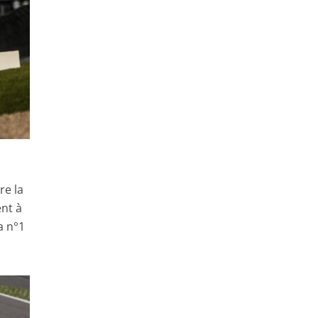
re la
ent à
a n°1