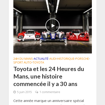
24H DU MANS
ACTUALITÉ
AUDI
HISTORIQUE
PORSCHE
•
•
•
•
•
SPORT AUTO
TOYOTA
•
Toyota et les 24 Heures du
Mans, une histoire
commencée il y a 30 ans
5 juin 2015
1 commentaire
Cette année marque un anniversaire spécial