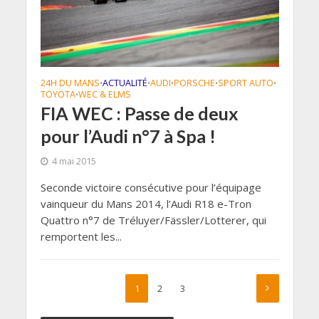
24H DU MANS
ACTUALITÉ
AUDI
PORSCHE
SPORT AUTO
•
•
•
•
•
TOYOTA
WEC & ELMS
•
FIA WEC : Passe de deux
pour l’Audi n°7 à Spa !
4 mai 2015
Seconde victoire consécutive pour l’équipage
vainqueur du Mans 2014, l’Audi R18 e-Tron
Quattro n°7 de Tréluyer/Fässler/Lotterer, qui
remportent les...
1
2
3