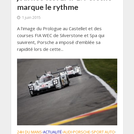
marque le rythme
1 juin 2015
A l’image du Prologue au Castellet et des
courses FIA WEC de Silverstone et Spa qui
suivirent, Porsche a imposé d’emblée sa
rapidité lors de cette...
24H DU MANS
ACTUALITÉ
AUDI
PORSCHE
SPORT AUTO
•
•
•
•
•