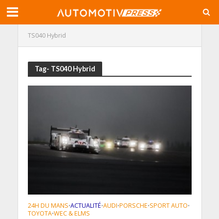
TS040 Hybrid
Tag- TS040 Hybrid
24H DU MANS
ACTUALITÉ
AUDI
PORSCHE
SPORT AUTO
•
•
•
•
•
TOYOTA
WEC & ELMS
•