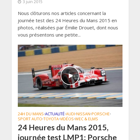
3 juin 2015
Nous clôturons nos articles concernant la
journée test des 24 Heures du Mans 2015 en
photos, réalisées par Émilie Drouet, dont nous
vous présentons une petite...
24H DU MANS
ACTUALITÉ
AUDI
NISSAN
PORSCHE
•
•
•
•
•
SPORT AUTO
TOYOTA
VIDÉOS
WEC & ELMS
•
•
•
24 Heures du Mans 2015,
journée test LMP1: Porsche