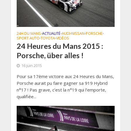
24H DU MANS
ACTUALITÉ
AUDI
NISSAN
PORSCHE
•
•
•
•
•
SPORT AUTO
TOYOTA
VIDÉOS
•
•
24 Heures du Mans 2015 :
Porsche, über alles !
16 juin 2015
Pour sa 17ème victoire aux 24 Heures du Mans,
Porsche aurait pu faire gagner sa 919 Hybrid
n°17 ! Pas grave, c’est la n°19 qui l’emporte,
qualifiée...