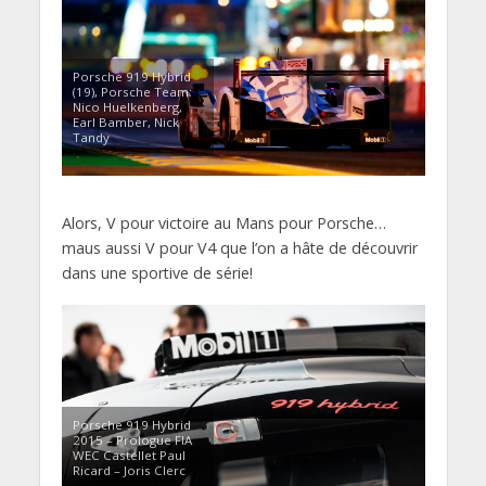
Porsche 919 Hybrid
(19), Porsche Team:
Nico Huelkenberg,
Earl Bamber, Nick
Tandy
Alors, V pour victoire au Mans pour Porsche…
maus aussi V pour V4 que l’on a hâte de découvrir
dans une sportive de série!
Porsche 919 Hybrid
2015 – Prologue FIA
WEC Castellet Paul
Ricard – Joris Clerc