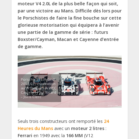
moteur V4 2.0L de la plus belle façon qui soit,
par une victoire au Mans. Difficile dès lors pour
le Porschistes de faire la fine bouche sur cette
glorieuse motorisation qui équipera à l’avenir
une partie de la gamme de série : futurs
Boxster/Cayman, Macan et Cayenne d’entrée
de gamme.
Porsche 919 Hybrid
2015 – Présentation
au Prologue FIA WEC
Castellet Paul Ricard
– Joris Clerc
Seuls trois constructeurs ont remporté les
24
Heures du Mans
avec un
moteur 2 litres
:
Ferrari
en 1949 avec la
166 MM
(V12