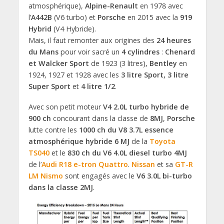
atmosphérique),
Alpine-Renault
en 1978 avec
l’
A442B
(V6 turbo) et
Porsche
en 2015 avec la
919
Hybrid
(V4 Hybride).
Mais, il faut remonter aux origines des
24 heures
du Mans
pour voir sacré un
4 cylindres
:
Chenard
et Walcker Sport
de 1923 (3 litres),
Bentley
en
1924, 1927 et 1928 avec les
3 litre Sport, 3 litre
Super Sport
et
4 litre 1/2
.
Avec son petit moteur
V4 2.0L turbo hybride de
900 ch
concourant dans la classe de
8MJ
,
Porsche
lutte contre les
1000 ch du V8 3.7L essence
atmosphérique hybride 6 MJ
de la
Toyota
TS040
et le
830 ch du V6 4.0L diesel turbo 4MJ
de l’
Audi
R18 e-tron Quattro
.
Nissan
et sa
GT-R
LM Nismo
sont engagés avec le
V6 3.0L bi-turbo
dans la classe 2MJ
.