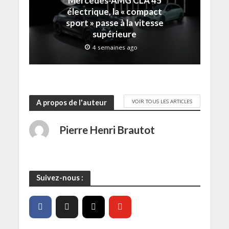
Mercedes-AMG CLA 45
e
)
f
électrique, la « compact
e
sport » passe à la vitesse
n
ê
supérieure
t
r
4 semaines ago
e
)
VOIR TOUS LES ARTICLES
A propos de l'auteur
Pierre Henri Brautot
Suivez-nous :