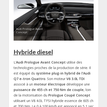
Audi Prologue Avant
Concept
Hybride diesel
L’
Audi Prologue Avant Concept
utilise des
technologies proches de la production de série. Il
est équipé du
système plug-in hybrid de l’Audi
Q7 e-tron Quattro
. Son moteur
V6 3.0L TDI
associé à un
moteur électrique
développe une
puissance de 455 ch et 750 Nm de couple
, loin
de la motorisation du
Prologue Coupé Concept
utilisant un V8 4.0L TFSI hybride essence de 605 ch
et 700 Nm. Le 0 à 100 km/h est annoncé en 5,1 sec