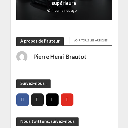
e
supérieure
)
4 semaines ago
VOIR TOUS LES ARTICLES
A propos de l'auteur
Pierre Henri Brautot
Suivez-nous :
Nous twittons, suivez-nous