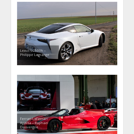
Lexus LC500h –
Philippe Lagrange
Ferrari LaFerrari
Aperta – Raphael
Dauvergne