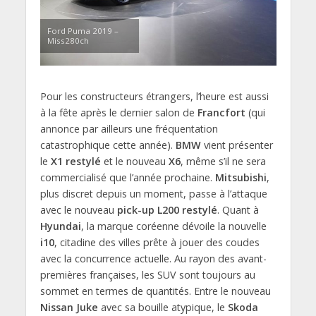
Ford Puma 2019 –
Miss280ch
Pour les constructeurs étrangers, l’heure est aussi
à la fête après le dernier salon de
Francfort
(qui
annonce par ailleurs une fréquentation
catastrophique cette année).
BMW
vient présenter
le
X1 restylé
et le nouveau
X6
, même s’il ne sera
commercialisé que l’année prochaine.
Mitsubishi
,
plus discret depuis un moment, passe à l’attaque
avec le nouveau
pick-up L200 restylé
. Quant à
Hyundai
, la marque coréenne dévoile la nouvelle
i10
, citadine des villes prête à jouer des coudes
avec la concurrence actuelle. Au rayon des avant-
premières françaises, les SUV sont toujours au
sommet en termes de quantités. Entre le nouveau
Nissan Juke
avec sa bouille atypique, le
Skoda