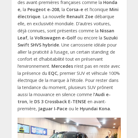
des avant-premières françaises comme la
Honda
e
, la
Peugeot e-208
, la
Corsa-e
et l’iconique
Mini
électrique
. La nouvelle
Renault Zoe
débarque
elle, en exclusivité mondiale. D’autres voitures,
déjà connues, sont présentes comme la
Nissan
Leaf
, la
Volkswagen e-Golf
ou encore la
Suzuki
Swift SHVS hybride
. Une carrosserie idéale pour
allier la praticité à l’usage, un certain standing de
confort et d’habitabilité tout en préservant
l‘environnement.
Mercedes
n’est pas en reste avec
la présence du
EQC
, premier SUV et véhicule 100%
électrique de la marque à l’étoile. Pour rester dans
la tendance du moment, plusieurs SUV prônent
aussi la mouvance en silence comme l
’Audi e-
tron
, le
DS 3 Crossback E-TENSE
en avant-
première,
Jaguar I-Pace
ou le
Hyundai Kona
.