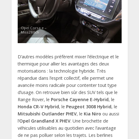
Opel Corsa e –
Miss280ch
D’autres modèles préfèrent mixer l’électrique et le
thermique pour allier les avantages des deux
motorisations : la technologie hybride. Très
répandue dans l’esprit collectif, elle permet une
avancée moins radicale pour contenter tout type
d’usage. On retrouve bien sûr des SUV tels que le
Range Rover, le
Porsche Cayenne E-Hybrid
, le
Honda CR-V Hybrid
, le
Peugeot 3008 Hybrid
, le
Mitsubishi Outlander PHEV
, le
Kia Niro
ou aussi
l’
Opel Grandland X PHEV
. Une brochette de
véhicules utilisables au quotidien avec l’avantage
de ne pas polluer selon les trajets. Les berlines