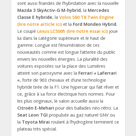
sont aussi friandes de l’hybridation avec la nouvelle
Mazda 3 SkyActiv-G
M-hybrid
, la
Mercedes
Classe E hybride
, la
Volvo S60 T8 Twin Engine
(lire notre article ici)
et la
Ford Mondeo Hybrid
.
Le coupé
Lexus LC500h (lire notre essai ici)
joue
lui dans la catégorie supérieure et le haut de
gamme. Longue est l’énumération de ces
nouveautés comme est longue l’attente du public
envers les nouvelles énergies. La pluralité des
voitures exposées sur la place des Lumières
atteint son paroxysme avec la
Ferrari « LaFerrari
»
, forte de 963 chevaux et d’une technologie
hybride tirée de la F1. Une hypercar qui fait rêver et
ce, grâce à sa force électrique hors normes. Pour
les plus originaux, le salon accueille aussi la
Citroën E-Mehari
pour des ballades néo-rétro. La
Seat Leon TGI
propulsée au gaz naturel GNV ou
la
Toyota Mirai
roulant à l’hydrogène terminent ce
plateau très spécial.