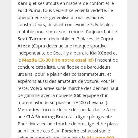
Kamiq
et ses atouts en matière de confort et le
Ford Puma
, tous veulent se voler la vedette. Le
phénomène se généralise à tous les autres
constructeurs, désirant concevoir le SUV le plus
rentable pour surfer sur la mode d’aujourd’hui. Le
Seat Tarraco
, déclinable en 7 places, le
Cupra
Ateca
(Cupra devenue une marque sportive
indépendante de Seat il y a peu), le
Kia XCeed
et
le
Mazda CX-30 (lire notre essai ici)
finissent de
conclure cette liste. Une flopée de baroudeurs
urbains, pour le plaisir des consommateurs, et
espérons aussi des amateurs de voiture. Pour le
reste,
Volvo
arrive sur le marché des berlines haut
de gamme avec la nouvelle
S60
équipée d’un
moteur hybride surpuissant (+400 chevaux !).
Mercedes
s’occupe lui de décliner la classe A en
une
CLA Shooting Brake
à la ligne plongeante.
Pour finir avec une touche de prestige et de plaisir
au milieu de ces SUV,
Porsche
est aussi sur le
salon automobile de Lyon avec la
911 type 992