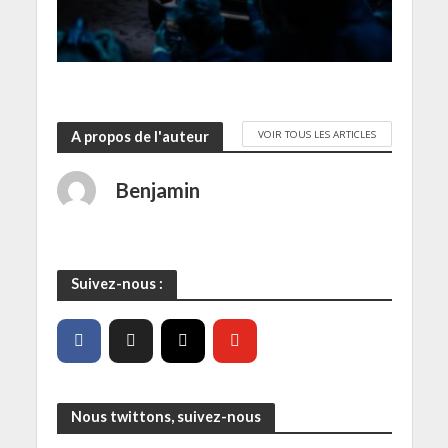
n
ê
t
r
e
)
VOIR TOUS LES ARTICLES
A propos de l'auteur
Benjamin
Suivez-nous :
Nous twittons, suivez-nous