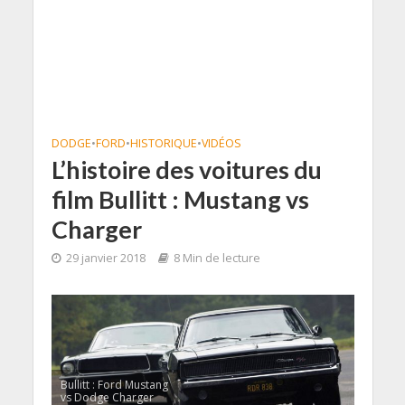
DODGE
•
FORD
•
HISTORIQUE
•
VIDÉOS
L’histoire des voitures du
film Bullitt : Mustang vs
Charger
29 janvier 2018
8 Min de lecture
Bullitt : Ford Mustang
vs Dodge Charger