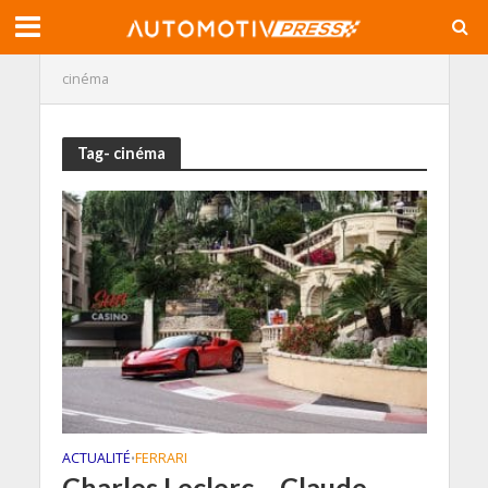
cinéma
Tag- cinéma
ACTUALITÉ
FERRARI
•
Charles Leclerc – Claude