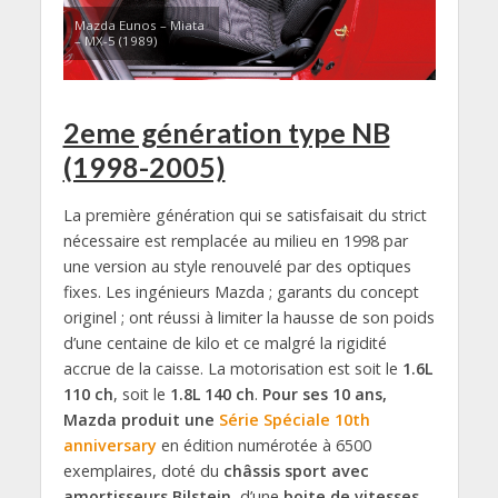
Mazda Eunos – Miata
– MX-5 (1989)
2eme génération type NB
(1998-2005)
La première génération qui se satisfaisait du strict
nécessaire est remplacée au milieu en 1998 par
une version au style renouvelé par des optiques
fixes. Les ingénieurs Mazda ; garants du concept
originel ; ont réussi à limiter la hausse de son poids
d’une centaine de kilo et ce malgré la rigidité
accrue de la caisse. La motorisation est soit le
1.6L
110 ch
, soit le
1.8L 140 ch
.
Pour ses 10 ans,
Mazda produit une
Série Spéciale 10th
anniversary
en édition numérotée à 6500
exemplaires, doté du
châssis sport avec
amortisseurs Bilstein,
d’une
boite de vitesses