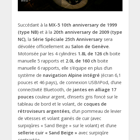
web
Succédant à la
MX-5 10th anniversary de 1999
(type NB)
et à la
20th anniversary de 2009 (type
NC)
, la
Série Spéciale 25th Anniversary
sera
dévoilée officiellement au
Salon de Genève
.
Motorisée par les 4 cylindres
1.8L de 126 ch
boite
manuelle 5 rapports et
2.0L de 160 ch
boite
manuelle 6 rapports, elle s’équipe en plus d’un
système de
navigation Alpine intégré
(écran 6,1
pouces et 46 pays), de connexion USB/iPod, d’une
connectivité Bluetooth, de
jantes en alliage 17
pouces
couleur argent, d’inserts gris foncé sur le
tableau de bord et le volant, de
coques de
rétroviseurs argentées
, d’un pommeau de levier
de vitesses et volant gainés de cuir (avec
surpiqûres « Sand Beige » sur le volant) et d’une
sellerie cuir « Sand Beige »
avec surpiqûre
contrastée.