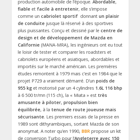
production automobile de l’époque.
Abordable
,
fiable
et
facile à entretenir
, elle s’impose
comme un
cabriolet sportif
donnant
un plaisir
de conduite
jusque là réservé à des sportives
plus puissantes. Conçu et dessiné par le
centre de
design et de développement de Mazda en
Californie
(MANA-MRA), les ingénieurs ont eu tout
le loisir de tester et comparer les roadsters et
cabriolets européens et asiatiques, abordables et
importés sur le marché américain. Les premières
études remontent à 1979 mais c’est en 1984 que le
projet P729 a vraiment démarré. D’un
poids de
955 kg
et motorisé par un 4 cylindres
1.6L 116 bhp
à 6 500 tr/mn (115 ch), la « Miata » est
très
amusante à piloter
,
propulsion bien
équilibrée
, à la
tenue de route joueuse mais
sécurisante
. Les premiers essais de la presse en
1989 sont dithyrambiques, sortant Mazda de son
anonymat. A noter qu’en 1990,
BBR
propose un kit
de conversion Turbo pour l’
Angleterre avec 150