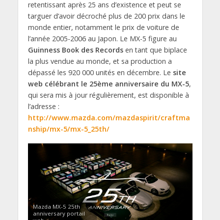
retentissant après 25 ans d’existence et peut se
targuer d’avoir décroché plus de 200 prix dans le
monde entier, notamment le prix de voiture de
l’année 2005-2006 au Japon. Le MX-5 figure au
Guinness Book des Records
en tant que biplace
la plus vendue au monde, et sa production a
dépassé les 920 000 unités en décembre. Le
site
web célébrant le 25ème anniversaire du MX-5
,
qui sera mis à jour régulièrement, est disponible à
l’adresse :
http://www.mazda.com/mazdaspirit/craftma
nship/mx-5/mx-5_25th/
Mazda MX-5 25th
anniversary portail