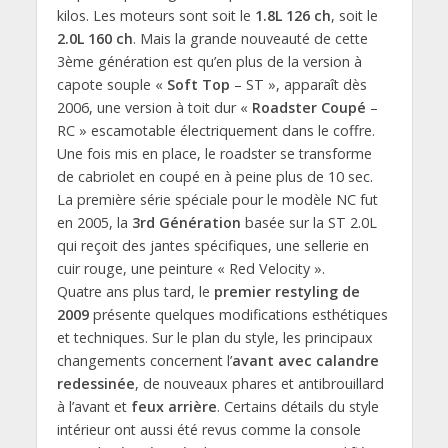
kilos. Les moteurs sont soit le
1.8L 126 ch
, soit le
2.0L 160 ch
. Mais la grande nouveauté de cette
3ème génération est qu’en plus de la version à
capote souple «
Soft Top
– ST », apparaît dès
2006, une version à toit dur «
Roadster Coupé
–
RC » escamotable électriquement dans le coffre.
Une fois mis en place, le roadster se transforme
de cabriolet en coupé en à peine plus de 10 sec.
La première série spéciale pour le modèle NC fut
en 2005, la
3rd Génération
basée sur la ST 2.0L
qui reçoit des jantes spécifiques, une sellerie en
cuir rouge, une peinture « Red Velocity ».
Quatre ans plus tard, le
premier restyling de
2009
présente quelques modifications esthétiques
et techniques. Sur le plan du style, les principaux
changements concernent l’
avant avec calandre
redessinée
, de nouveaux phares et antibrouillard
à l’avant et
feux arrière
. Certains détails du style
intérieur ont aussi été revus comme la console