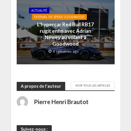
e
)
f
e
ACTUALITÉ
n
ê
FESTIVAL OF SPEED GOODWOOD
t
L’hypercar Red Bull RB17
r
e
rugit enfin avec Adrian
)
Newey au volant à
Goodwood
4 semaines ago
VOIR TOUS LES ARTICLES
A propos de l'auteur
Pierre Henri Brautot
Suivez-nous :