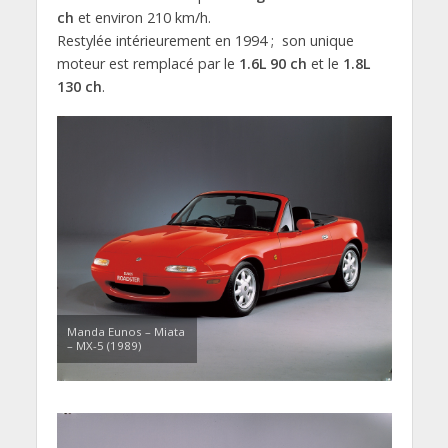
ch
et environ 210 km/h.
Restylée intérieurement en 1994 ;
son unique
moteur est remplacé par le
1.6L 90 ch
et le
1.8L
130 ch
.
Manda Eunos – Miata
– MX-5 (1989)