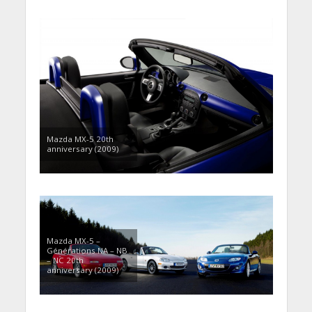
Mazda MX-5 20th
anniversary (2009)
Mazda MX-5 –
Générations NA – NB
– NC 20th
anniversary (2009)