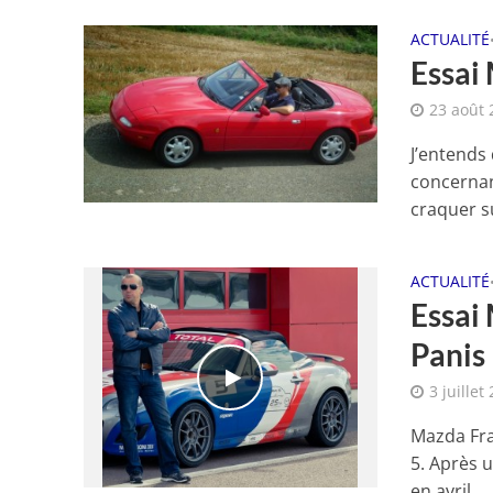
ACTUALITÉ
Essai
23 août 
J’entends 
concernan
craquer su
ACTUALITÉ
Essai
Panis
3 juillet
Mazda Fran
5. Après 
en avril...