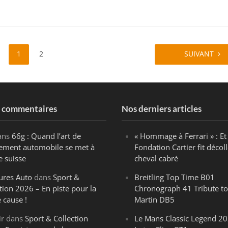
1
2
SUIVANT
s commentaires
Nos derniers articles
ans
66g : Quand l’art de
« Hommage à Ferrari » : Et 
ègement automobile se met à
Fondation Cartier fit décoll
e suisse
cheval cabré
ures Auto
dans
Sport &
Breitling Top Time B01
tion 2026 – En piste pour la
Chronograph 41 Tribute to
 cause !
Martin DB5
ir
dans
Sport & Collection
Le Mans Classic Legend 20