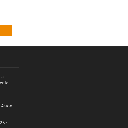
la
er le
 Aston
26 :