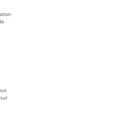
ration
de
nous
 sur