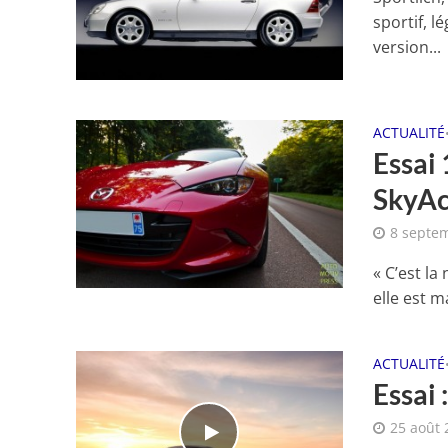
sportif, l
version...
ACTUALITÉ
Essai
SkyAc
8 septe
« C’est la
elle est m
ACTUALITÉ
Essai
25 août 