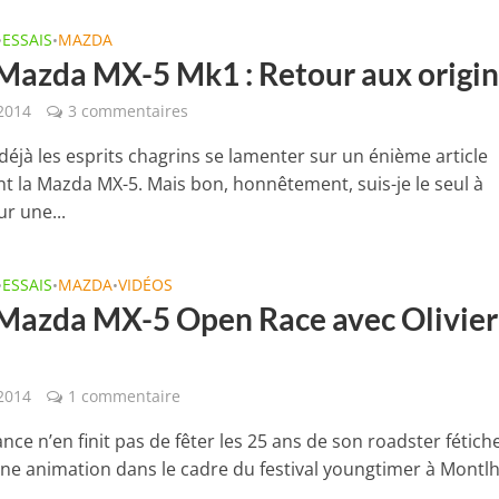
ESSAIS
MAZDA
•
•
 Mazda MX-5 Mk1 : Retour aux origi
2014
3 commentaires
déjà les esprits chagrins se lamenter sur un énième article
t la Mazda MX-5. Mais bon, honnêtement, suis-je le seul à
r une...
ESSAIS
MAZDA
VIDÉOS
•
•
•
 Mazda MX-5 Open Race avec Olivier
 2014
1 commentaire
ce n’en finit pas de fêter les 25 ans de son roadster fétich
une animation dans le cadre du festival youngtimer à Montl