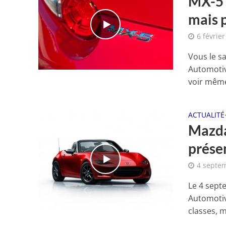
MX-5 
mais p
6 févrie
Vous le s
Automotiv
voir même
ACTUALITÉ
Mazda
présen
4 septe
Le 4 sept
Automotiv
classes, m