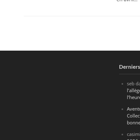
Dernier
seb
d
l’all
l’heur
Avent
Collec
bonne
casim