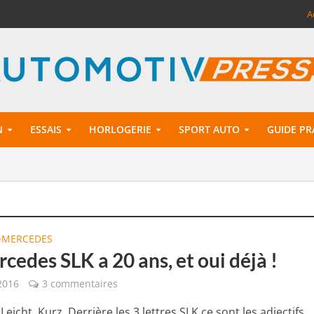
A
N
ESSAIS
HORLOGERIE
SPORT AUTO
GUIDE PR
MERCEDES
•
cedes SLK a 20 ans, et oui déjà !
 2016
3 commentaires
 Leicht, Kurz. Derrière les 3 lettres SLK ce sont les adjectifs