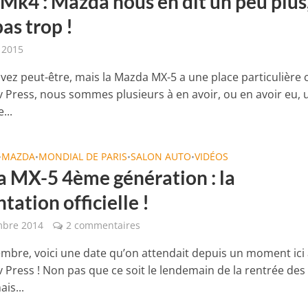
Mk4 : Mazda nous en dit un peu plus
as trop !
r 2015
avez peut-être, mais la Mazda MX-5 a une place particulière 
 Press, nous sommes plusieurs à en avoir, ou en avoir eu, 
...
MAZDA
MONDIAL DE PARIS
SALON AUTO
VIDÉOS
•
•
•
•
 MX-5 4ème génération : la
tation officielle !
mbre 2014
2 commentaires
embre, voici une date qu’on attendait depuis un moment ici
 Press ! Non pas que ce soit le lendemain de la rentrée des
ais...