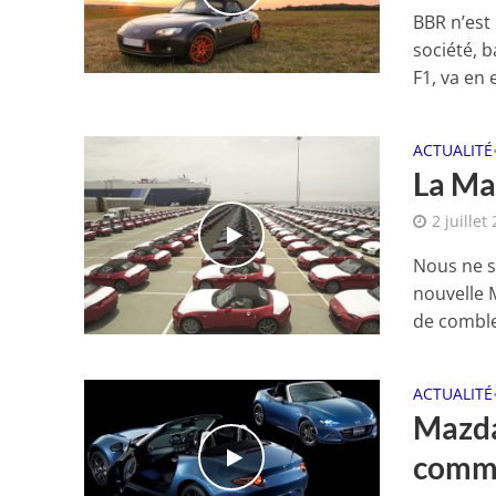
BBR n’est
société, 
F1, va en e
ACTUALITÉ
La Ma
2 juillet
Nous ne s
nouvelle 
de comble
ACTUALITÉ
Mazda
comm