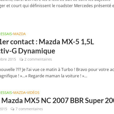
éger et court qui définissent le roadster Mercedes présenté 
ESSAIS
MAZDA
•
•
 1er contact : Mazda MX-5 1,5L
tiv-G Dynamique
mbre 2015
2 commentaires
 nouvelle ??? Je l’ai vue ce matin à Turbo ! Bravo pour votre a
agnifique ! »…« Regarde maman la voiture ! »...
ESSAIS
MAZDA
VIDÉOS
•
•
•
 : Mazda MX5 NC 2007 BBR Super 20
2015
7 commentaires