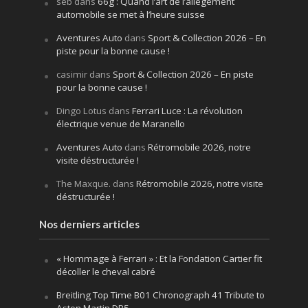
seb
dans
66g : Quand l’art de l’allègement
automobile se met à l’heure suisse
Aventures Auto
dans
Sport & Collection 2026 – En
piste pour la bonne cause !
casimir
dans
Sport & Collection 2026 – En piste
pour la bonne cause !
Dingo Lotus
dans
Ferrari Luce : La révolution
électrique venue de Maranello
Aventures Auto
dans
Rétromobile 2026, notre
visite déstructurée !
The Maxque.
dans
Rétromobile 2026, notre visite
déstructurée !
Nos derniers articles
« Hommage à Ferrari » : Et la Fondation Cartier fit
décoller le cheval cabré
Breitling Top Time B01 Chronograph 41 Tribute to