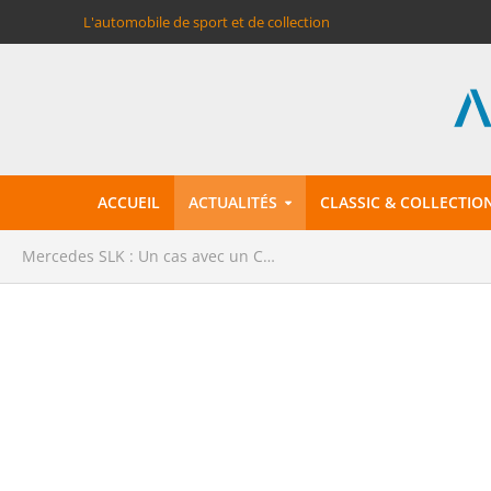
L'automobile de sport et de collection
ACCUEIL
ACTUALITÉS
CLASSIC & COLLECTIO
Mercedes SLK : Un cas avec un C…