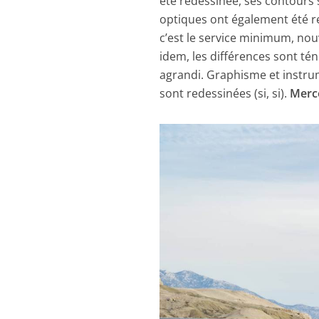
été redessinée, ses contours 
optiques ont également été re
c’est le service minimum, nou
idem, les différences sont ténu
agrandi. Graphisme et instru
sont redessinées (si, si).
Merc