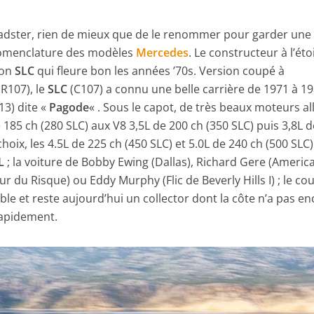
roadster, rien de mieux que de le renommer pour garder une
nomenclature des modèles
Mercedes
. Le constructeur à l’éto
ion
SLC
qui fleure bon les années ’70s. Version coupé à
R107), le
SLC
(C107) a connu une belle carrière de 1971 à 19
3) dite «
Pagode
« . Sous le capot, de très beaux moteurs al
e 185 ch (280 SLC) aux V8 3,5L de 200 ch (350 SLC) puis 3,8L 
hoix, les 4.5L de 225 ch (450 SLC) et 5.0L de 240 ch (500 SLC)
L
; la voiture de Bobby Ewing (Dallas), Richard Gere (Americ
r du Risque) ou Eddy Murphy (Flic de Beverly Hills I) ; le co
le et reste aujourd’hui un collector dont la côte n’a pas e
rapidement.