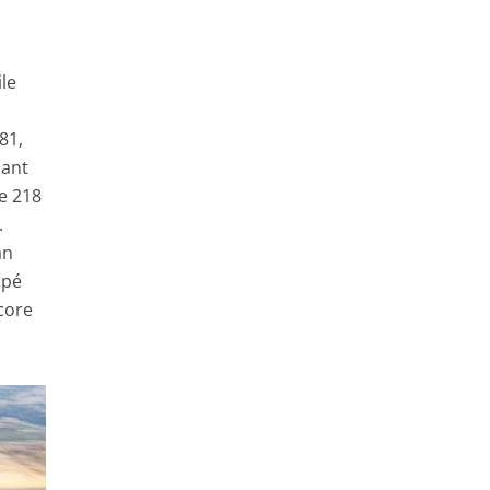
ile
81,
lant
de 218
.
an
upé
ncore