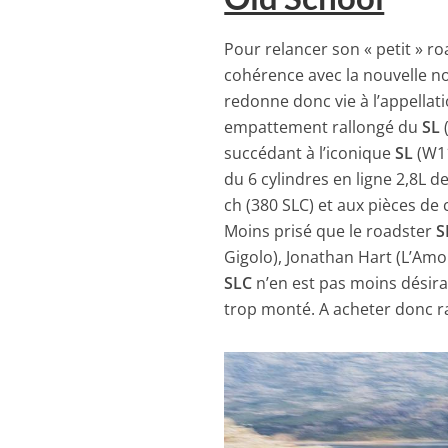
Pour relancer son « petit » 
cohérence avec la nouvelle 
redonne donc vie à l’appellat
empattement rallongé du
SL
(
succédant à l’iconique
SL
(W11
du 6 cylindres en ligne 2,8L d
ch (380 SLC) et aux pièces de c
Moins prisé que le roadster
S
Gigolo), Jonathan Hart (L’Amou
SLC
n’en est pas moins désirab
trop monté. A acheter donc 