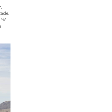
e,
acle,
 été
e