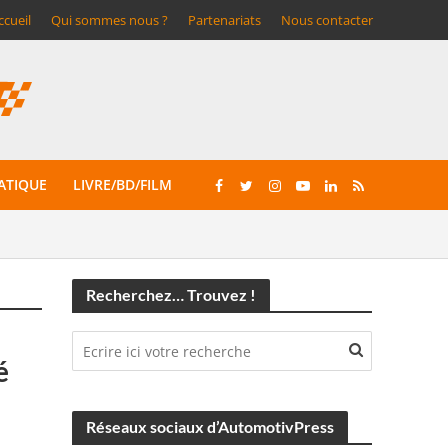
ccueil
Qui sommes nous ?
Partenariats
Nous contacter
ATIQUE
LIVRE/BD/FILM
Recherchez… Trouvez !
é
Réseaux sociaux d’AutomotivPress