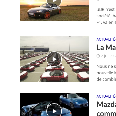
BBR n’est
société, 
F1, va en e
ACTUALITÉ
La Ma
2 juillet
Nous ne s
nouvelle 
de comble
ACTUALITÉ
Mazda
comm