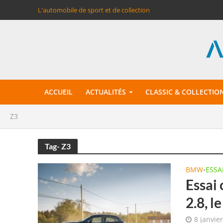
L'automobile de sport et de collection
ACCUEIL
ACTUALITÉS
CLASSIC & COLLECTIO
Z3
Tag- Z3
BMW
ESSA
•
Essai
2.8, l
8 janvie