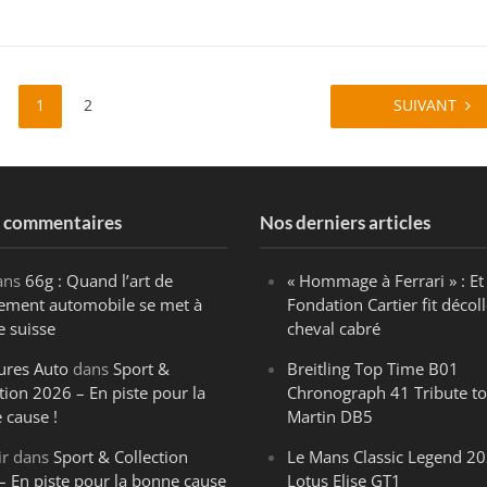
1
2
SUIVANT
s commentaires
Nos derniers articles
ans
66g : Quand l’art de
« Hommage à Ferrari » : Et 
ègement automobile se met à
Fondation Cartier fit décoll
e suisse
cheval cabré
ures Auto
dans
Sport &
Breitling Top Time B01
tion 2026 – En piste pour la
Chronograph 41 Tribute to
 cause !
Martin DB5
ir
dans
Sport & Collection
Le Mans Classic Legend 20
– En piste pour la bonne cause
Lotus Elise GT1