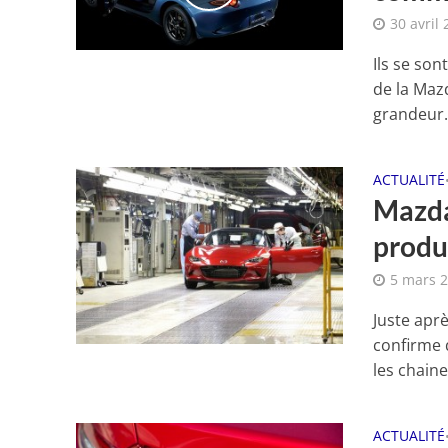
30 avril
Ils se son
de la Maz
grandeur.
ACTUALITÉ
Mazda
produ
5 mars 
Juste apr
confirme 
les chaine
ACTUALITÉ