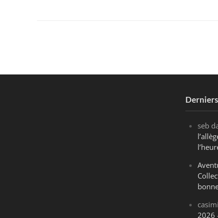
Dernier
seb
d
l’all
l’heur
Avent
Collec
bonne
casim
2026 