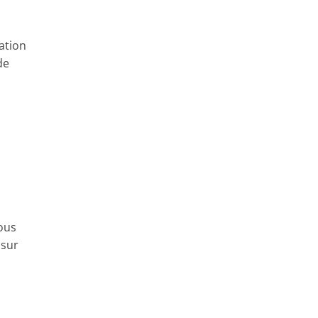
ration
de
nous
 sur