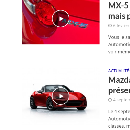
MX-5 
mais p
6 févrie
Vous le s
Automotiv
voir même
ACTUALITÉ
Mazda
présen
4 septe
Le 4 sept
Automotiv
classes, m