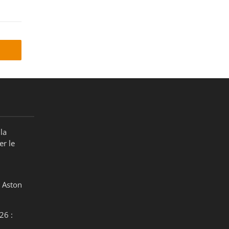
la
er le
 Aston
26 :