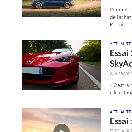
Comme bea
de l’acha
Parmi...
ACTUALITÉ
Essai
SkyAc
8 septe
« C’est la
elle est m
ACTUALITÉ
Essai
25 août 