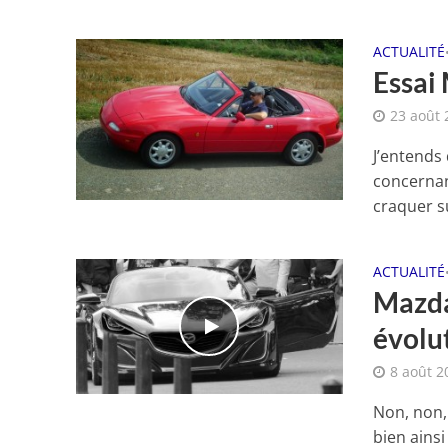
ACTUALITÉ
Essai
23 août 
J’entends 
concernan
craquer su
ACTUALITÉ
Mazda
évolut
8 août 2
Non, non, 
bien ains