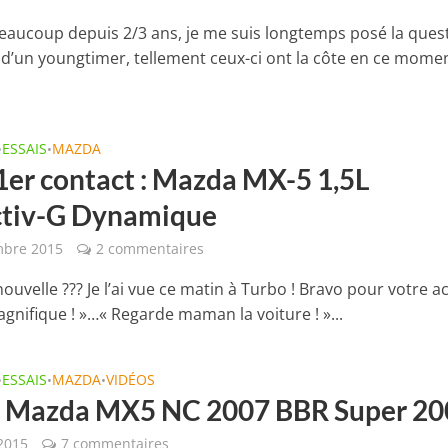
ucoup depuis 2/3 ans, je me suis longtemps posé la ques
t d’un youngtimer, tellement ceux-ci ont la côte en ce momen
ESSAIS
MAZDA
•
•
 1er contact : Mazda MX-5 1,5L
tiv-G Dynamique
mbre 2015
2 commentaires
 nouvelle ??? Je l’ai vue ce matin à Turbo ! Bravo pour votre a
agnifique ! »…« Regarde maman la voiture ! »...
ESSAIS
MAZDA
VIDÉOS
•
•
•
 : Mazda MX5 NC 2007 BBR Super 20
2015
7 commentaires