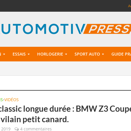
A
N
ESSAIS
HORLOGERIE
SPORT AUTO
GUIDE PR
IS
VIDÉOS
•
 classic longue durée : BMW Z3 Coup
e vilain petit canard.
r 2019
4 commentaires