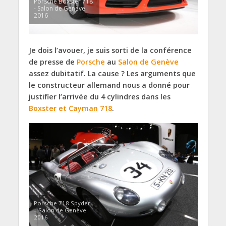
Porsche Boxster 718
- Salon de Genève
2016
Je dois l’avouer, je suis sorti de la conférence
de presse de
Porsche
au
Salon de Genève
assez dubitatif. La cause ? Les arguments que
le constructeur allemand nous a donné pour
justifier l’arrivée du 4 cylindres dans les
Boxster et Cayman 718
.
Porsche 718 Spyder
– Salon de Genève
2016