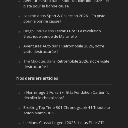
Aventures Auto
dans
Sport & Collection 2026 – En
piste pour la bonne cause !
casimir
dans
Sport & Collection 2026 – En piste
pour la bonne cause !
Dingo Lotus
dans
Ferrari Luce : La révolution
électrique venue de Maranello
Aventures Auto
dans
Rétromobile 2026, notre
visite déstructurée !
The Maxque.
dans
Rétromobile 2026, notre visite
déstructurée !
Nos derniers articles
« Hommage à Ferrari » : Et la Fondation Cartier fit
décoller le cheval cabré
Breitling Top Time B01 Chronograph 41 Tribute to
Aston Martin DB5
Le Mans Classic Legend 2026 : Lotus Elise GT1