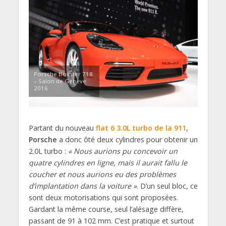
Porsche Boxster 718
– Salon de Genève
2016
Partant du nouveau
flat 6 3.0L turbo de la 911
,
Porsche
a donc ôté deux cylindres pour obtenir un
2.0L turbo :
« Nous aurions pu concevoir un
quatre cylindres en ligne, mais il aurait fallu le
coucher et nous aurions eu des problèmes
d’implantation dans la voiture »
. D’un seul bloc, ce
sont deux motorisations qui sont proposées.
Gardant la même course, seul l’alésage diffère,
passant de 91 à 102 mm. C’est pratique et surtout