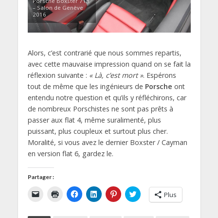
Porsche Boxster 718
– Salon de Genève
2016
Alors, c’est contrarié que nous sommes repartis,
avec cette mauvaise impression quand on se fait la
réflexion suivante :
« Là, c’est mort »
. Espérons
tout de même que les ingénieurs de
Porsche
ont
entendu notre question et qu’ils y réfléchirons, car
de nombreux Porschistes ne sont pas prêts à
passer aux flat 4, même suralimenté, plus
puissant, plus coupleux et surtout plus cher.
Moralité, si vous avez le dernier Boxster / Cayman
en version flat 6, gardez le.
Partager :
C
C
C
C
C
C
Plus
l
l
l
l
l
l
i
i
i
i
i
i
q
q
q
q
q
q