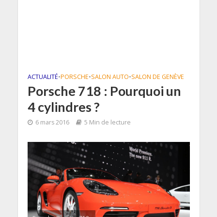
ACTUALITÉ
•
PORSCHE
•
SALON AUTO
•
SALON DE GENÈVE
Porsche 718 : Pourquoi un
4 cylindres ?
6 mars 2016
5 Min de lecture