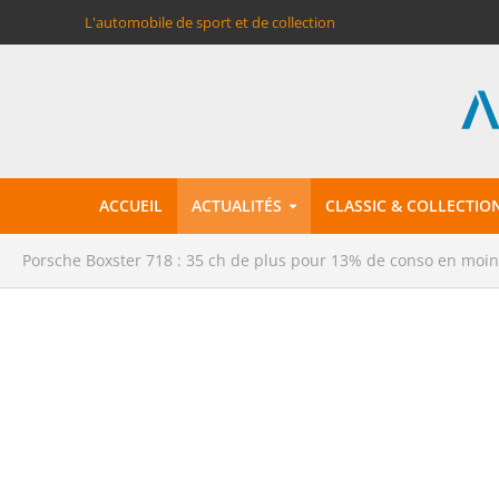
L'automobile de sport et de collection
ACCUEIL
ACTUALITÉS
CLASSIC & COLLECTIO
Porsche Boxster 718 : 35 ch de plus pour 13% de conso en moin