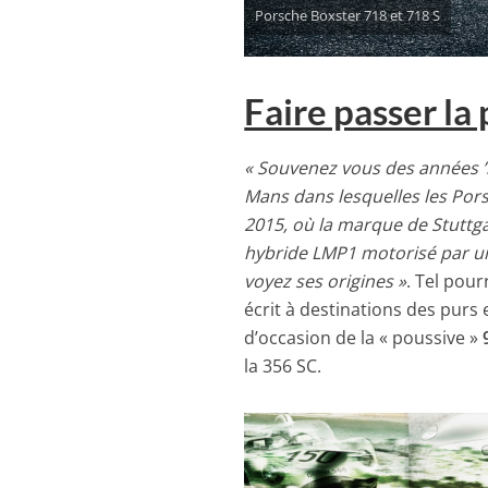
Porsche Boxster 718 et 718 S
Faire passer la
« Souvenez vous des années ’50
Mans dans lesquelles les Pors
2015, où la marque de Stuttg
hybride LMP1 motorisé par un 
voyez ses origines »
. Tel pour
écrit à destinations des purs e
d’occasion de la « poussive »
la 356 SC.