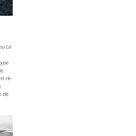
ou Le
e
type
e,
t ré-
e
h de