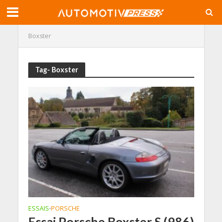
Boxster
Tag- Boxster
ESSAIS
PORSCHE
•
Essai Porsche Boxster S (986)