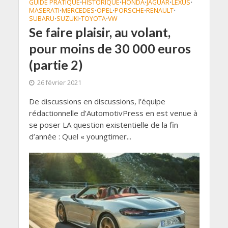
GUIDE PRATIQUE
HISTORIQUE
HONDA
JAGUAR
LEXUS
•
•
•
•
•
MASERATI
MERCEDES
OPEL
PORSCHE
RENAULT
•
•
•
•
•
SUBARU
SUZUKI
TOYOTA
VW
•
•
•
Se faire plaisir, au volant,
pour moins de 30 000 euros
(partie 2)
26 février 2021
De discussions en discussions, l’équipe
rédactionnelle d’AutomotivPress en est venue à
se poser LA question existentielle de la fin
d’année : Quel « youngtimer...