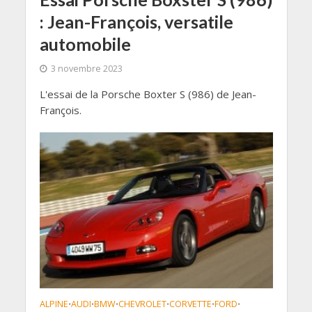
: Jean-François, versatile
automobile
3 novembre 2023
L'essai de la Porsche Boxter S (986) de Jean-
François.
ALPINE
AUDI
BMW
CHEVROLET
CORVETTE
FORD
•
•
•
•
•
•