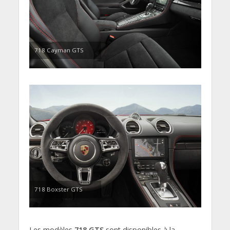
718 Cayman GTS
718 Boxster GTS
Les modèles
718 GTS
sont disponibles à la