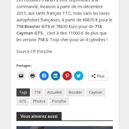
commande, livraison à partir de mi-décembre
2017, aux tarifs français TTC, mais sans les taxes
autophobes françaises, à partir de 80870 € pour le
718 Boxster GTS
et 78830 €uro pour de
718
Cayman GTS
… c’est à dire 11000 € de plus que
les version
718 S
. Trop cher pour un 4 cylindres !
Source CP Porsche
Partager :
C
C
C
C
C
C
Plus
l
l
l
l
l
l
i
i
i
i
i
i
q
q
q
q
q
q
u
u
u
u
u
u
Tags
718
Actualité
Boxster
Cayman
e
e
e
e
e
e
r
r
z
z
z
z
p
p
p
p
p
p
GTS
Photos
Porsche
o
o
o
o
o
o
u
u
u
u
u
u
r
r
r
r
r
r
e
i
p
p
p
p
Vous aimerez aussi
n
m
a
a
a
a
v
p
r
r
r
r
o
r
t
t
t
t