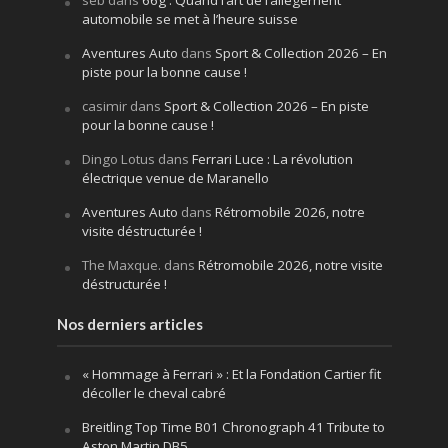
seb
dans
66g : Quand l’art de l’allègement
automobile se met à l’heure suisse
Aventures Auto
dans
Sport & Collection 2026 – En
piste pour la bonne cause !
casimir
dans
Sport & Collection 2026 – En piste
pour la bonne cause !
Dingo Lotus
dans
Ferrari Luce : La révolution
électrique venue de Maranello
Aventures Auto
dans
Rétromobile 2026, notre
visite déstructurée !
The Maxque.
dans
Rétromobile 2026, notre visite
déstructurée !
Nos derniers articles
« Hommage à Ferrari » : Et la Fondation Cartier fit
décoller le cheval cabré
Breitling Top Time B01 Chronograph 41 Tribute to
Aston Martin DB5