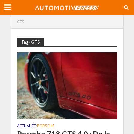
GTS
Tag- GTS
ACTUALITÉ
PORSCHE
•
Porsche 718 GTS 4.0 : De la