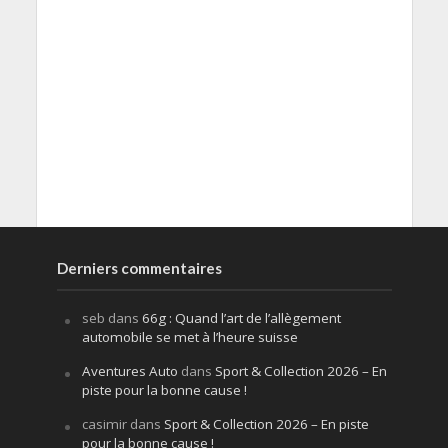
Derniers commentaires
seb
dans
66g : Quand l’art de l’allègement
automobile se met à l’heure suisse
Aventures Auto
dans
Sport & Collection 2026 – En
piste pour la bonne cause !
casimir
dans
Sport & Collection 2026 – En piste
pour la bonne cause !