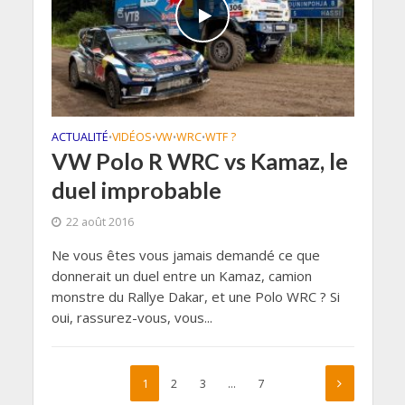
ACTUALITÉ
VIDÉOS
VW
WRC
WTF ?
•
•
•
•
VW Polo R WRC vs Kamaz, le
duel improbable
22 août 2016
Ne vous êtes vous jamais demandé ce que
donnerait un duel entre un Kamaz, camion
monstre du Rallye Dakar, et une Polo WRC ? Si
oui, rassurez-vous, vous...
1
2
3
…
7