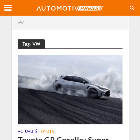
VW
Tag- VW
ACTUALITÉ
TOYOTA
•
Toyota GR Corolla : Super-