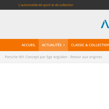
L'automobile de sport et de collection
ACCUEIL
ACTUALITÉS
CLASSIC & COLLECTIO
Porsche 901 Concept par Ege Argüden : Retour aux origines