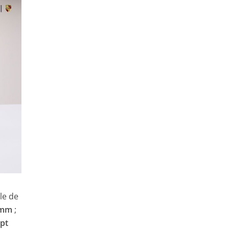
le de
 mm
;
pt