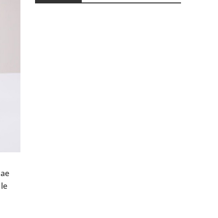
Jae
le