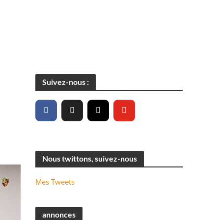
Suivez-nous :
Nous twittons, suivez-nous
Mes Tweets
annonces