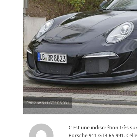
Porsche 911 GT3 RS 991
C’est une indiscrétion très s
Porsche 911 GT3 RS 991. Celle