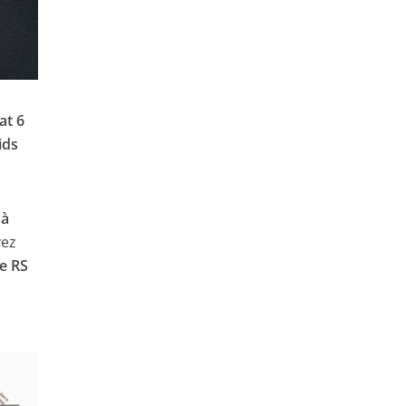
lat 6
ids
 à
vez
re RS