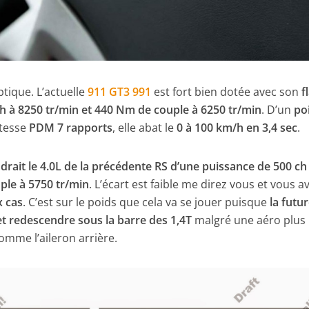
tique. L’actuelle
911 GT3 991
est fort bien dotée avec son
f
ch à 8250 tr/min et 440 Nm de couple à 6250 tr/min
. D’un
po
itesse
PDM 7 rapports
, elle abat le
0 à 100 km/h en 3,4 sec
.
drait le 4.0L de la précédente RS d’une puissance de 500 ch
ple à 5750 tr/min
. L’écart est faible me direz vous et vous a
x cas
. C’est sur le poids que cela va se jouer puisque
la futu
et redescendre sous la barre des 1,4T
malgré une aéro plus
omme l’aileron arrière.