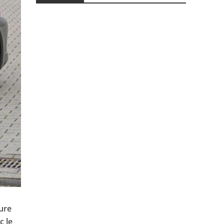
ture
c le