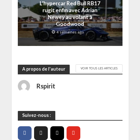
f
L’hypercar Red Bull RB17
e
rugit enfin avec Adrian
n
ê
Newey au volant à
t
r
Goodwood
e
)
4 semaines ago
VOIR TOUS LES ARTICLES
A propos de l'auteur
Rspirit
Suivez-nous :