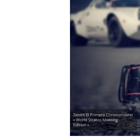
Zenith El Primero Chronomaster
« World Stratos Meeting
Edition »