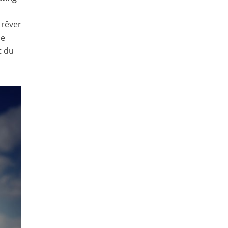
 rêver
se
t du