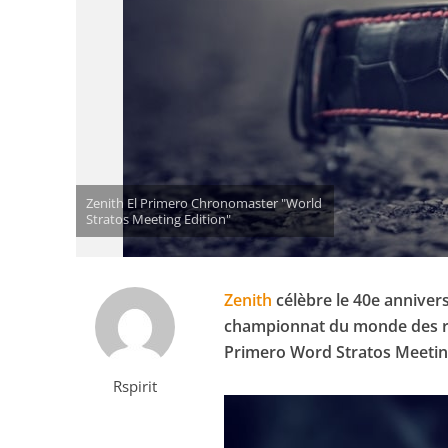
Zenith El Primero Chronomaster "World
Stratos Meeting Edition"
Zenith
célèbre le 40e annivers
championnat du monde des rall
Primero Word Stratos Meetin
Rspirit