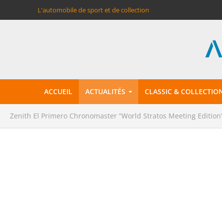
L'automobile de sport et de collection
ACCUEIL
ACTUALITÉS
CLASSIC & COLLECTIO
Zenith El Primero Chronomaster “World Stratos Meeting Edition”