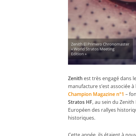
Zenith El Primero Chronomaster
« World Stratos Meeting
Edition »
Zenith
est très engagé dans le
manufacture s’est associée à 
Champion Magazine n°1
– fo
Stratos HF
, au sein du Zenit
Européen des rallyes historiqu
historiques.
Cette année, ils étaient à no