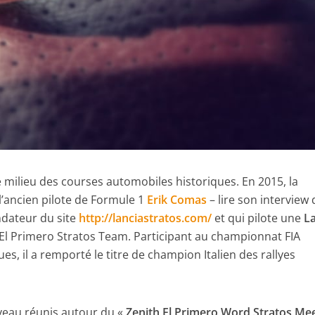
 milieu des courses automobiles historiques. En 2015, la
l’ancien pilote de Formule 1
Erik Comas
– lire son interview
ndateur du site
http://lanciastratos.com/
et qui pilote une
L
h El Primero Stratos Team. Participant au championnat FIA
es, il a remporté le titre de champion Italien des rallyes
uveau réunis autour du «
Zenith El Primero Word Stratos Me