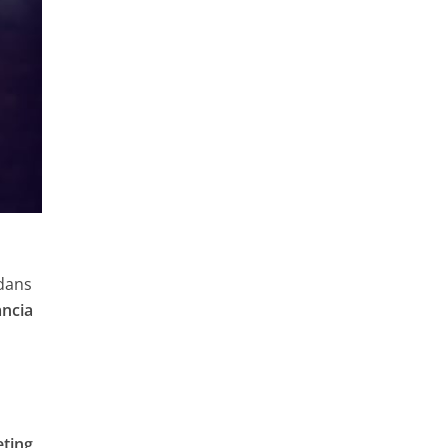
 dans
ancia
eting