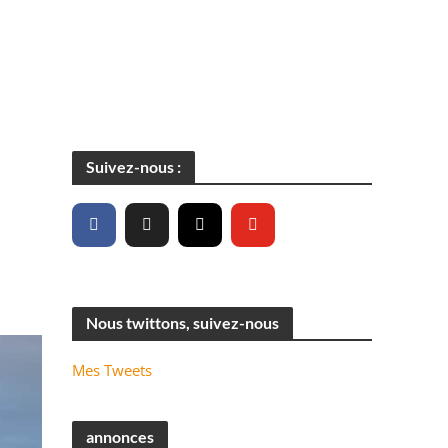
Suivez-nous :
Nous twittons, suivez-nous
Mes Tweets
annonces