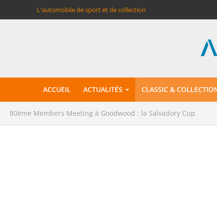
L'automobile de sport et de collection
ACCUEIL
ACTUALITÉS
CLASSIC & COLLECTIO
80ème Members Meeting à Goodwood : la Salvadory Cup