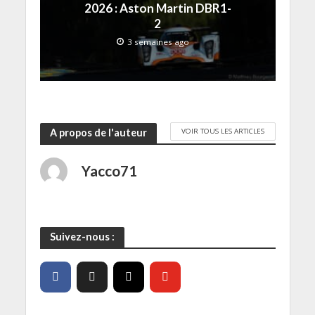
n
2026 : Aston Martin DBR1-
ê
t
2
r
e
3 semaines ago
)
VOIR TOUS LES ARTICLES
A propos de l'auteur
Yacco71
Suivez-nous :