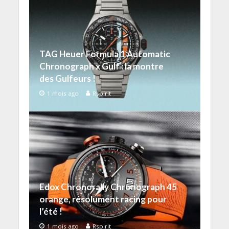
TAG Heuer Formula 1 Automatic
Chronograph x Gulf : la montre
des Gulfeurs !
1 mois ago
Rspirit
Edox Chronorally Chronograph 45
orange, résolument racing pour
l’été !
1 mois ago
Rspirit