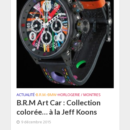
ACTUALITÉ
B.R.M.
BMW
HORLOGERIE / MONTRES
•
•
•
B.R.M Art Car : Collection
colorée… à la Jeff Koons
9 décembre 2015