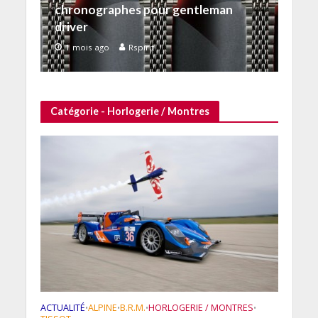
chronographes pour gentleman
driver
1 mois ago
Rspirit
Catégorie - Horlogerie / Montres
ACTUALITÉ
ALPINE
B.R.M.
HORLOGERIE / MONTRES
•
•
•
•