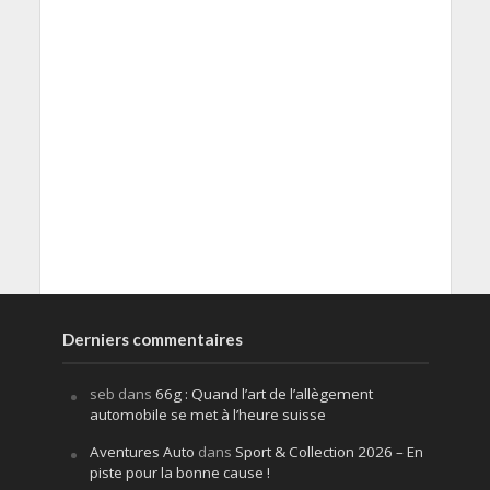
Derniers commentaires
seb
dans
66g : Quand l’art de l’allègement
automobile se met à l’heure suisse
Aventures Auto
dans
Sport & Collection 2026 – En
piste pour la bonne cause !