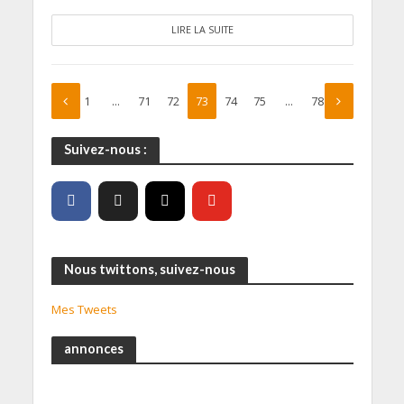
LIRE LA SUITE
1
…
71
72
73
74
75
…
78
Suivez-nous :
Nous twittons, suivez-nous
Mes Tweets
annonces