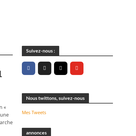
Suivez-nous :
1
Nous twittons, suivez-nous
n «
Mes Tweets
 une
marche
annonces