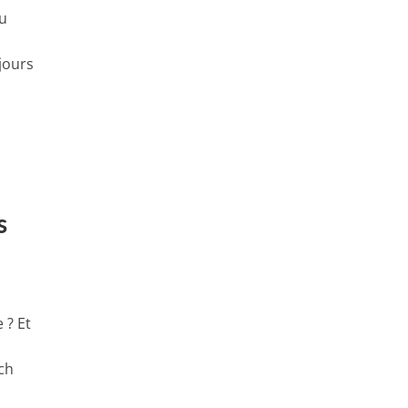
nu
jours
s
 ? Et
ch