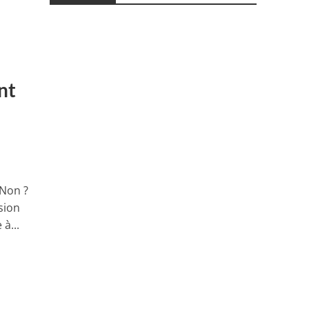
nt
 Non ?
sion
à...