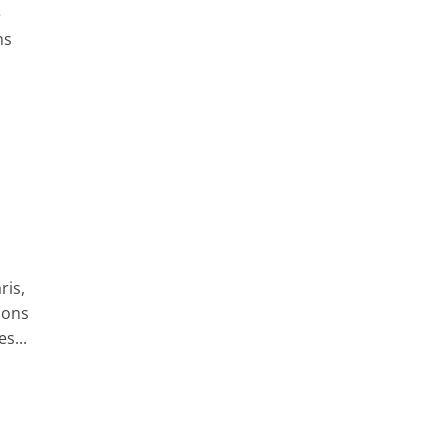
e
ns
ris,
ions
s...