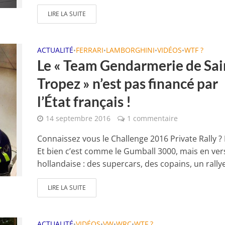
LIRE LA SUITE
ACTUALITÉ
FERRARI
LAMBORGHINI
VIDÉOS
WTF ?
•
•
•
•
Le « Team Gendarmerie de Sai
Tropez » n’est pas financé par
l’État français !
14 septembre 2016
1 commentaire
Connaissez vous le Challenge 2016 Private Rally ?
Et bien c’est comme le Gumball 3000, mais en ver
hollandaise : des supercars, des copains, un rallye 
LIRE LA SUITE
ACTUALITÉ
VIDÉOS
VW
WRC
WTF ?
•
•
•
•