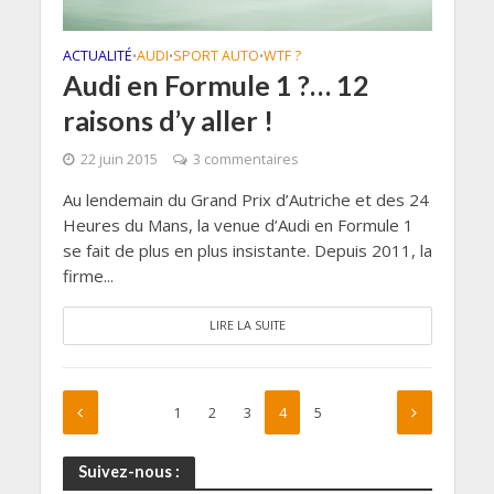
ACTUALITÉ
AUDI
SPORT AUTO
WTF ?
•
•
•
Audi en Formule 1 ?… 12
raisons d’y aller !
22 juin 2015
3 commentaires
Au lendemain du Grand Prix d’Autriche et des 24
Heures du Mans, la venue d’Audi en Formule 1
se fait de plus en plus insistante. Depuis 2011, la
firme...
LIRE LA SUITE
1
2
3
4
5
Suivez-nous :