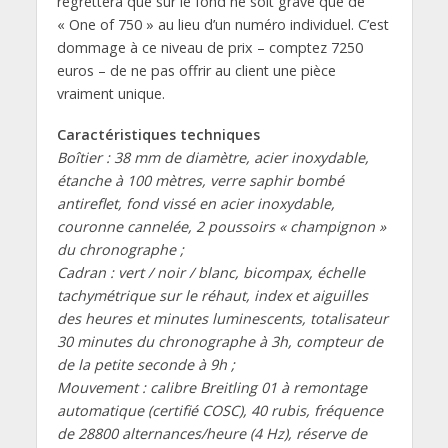
regrettera que sur le fond ne soit gravé que de
« One of 750 » au lieu d’un numéro individuel. C’est
dommage à ce niveau de prix – comptez 7250
euros – de ne pas offrir au client une pièce
vraiment unique.
Caractéristiques techniques
Boîtier : 38 mm de diamètre, acier inoxydable,
étanche à 100 mètres, verre saphir bombé
antireflet, fond vissé en acier inoxydable,
couronne cannelée, 2 poussoirs « champignon »
du chronographe ;
Cadran : vert / noir / blanc, bicompax, échelle
tachymétrique sur le réhaut, index et aiguilles
des heures et minutes luminescents, totalisateur
30 minutes du chronographe à 3h, compteur de
de la petite seconde à 9h ;
Mouvement : calibre Breitling 01 à remontage
automatique (certifié COSC), 40 rubis, fréquence
de 28800 alternances/heure (4 Hz), réserve de