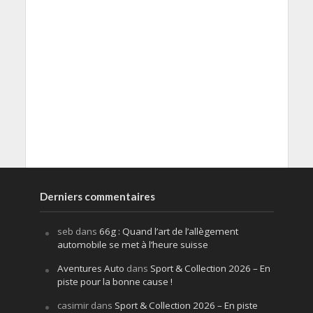
Derniers commentaires
seb
dans
66g : Quand l’art de l’allègement
automobile se met à l’heure suisse
Aventures Auto
dans
Sport & Collection 2026 – En
piste pour la bonne cause !
casimir
dans
Sport & Collection 2026 – En piste