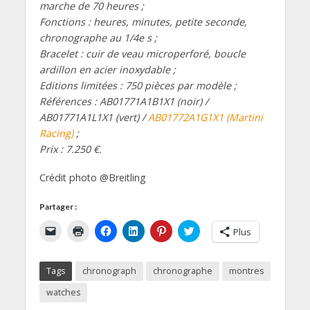
marche de 70 heures ;
Fonctions : heures, minutes, petite seconde,
chronographe au 1/4e s ;
Bracelet : cuir de veau microperforé, boucle
ardillon en acier inoxydable ;
Editions limitées : 750 pièces par modèle ;
Références : AB01771A1B1X1 (noir) /
AB01771A1L1X1 (vert) /
AB01772A1G1X1 (Martini
Racing)
;
Prix : 7.250 €.
Crédit photo @Breitling
Partager :
C
C
C
C
C
C
Plus
l
l
l
l
l
l
i
i
i
i
i
i
q
q
q
q
q
q
u
u
u
u
u
u
Tags
chronograph
chronographe
montres
e
e
e
e
e
e
r
r
z
z
z
z
p
p
p
p
p
p
watches
o
o
o
o
o
o
u
u
u
u
u
u