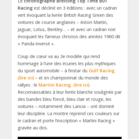
Le
chronographe Breitling Top Time B01
Racing
est décliné en 3 éditions : avec un cadran
vert évoquant la livrée British Racing Green des
voitures de course anglaises – Aston Martin,
Jaguar, Lotus, Bentley… – et avec un cadran noir
évoquant les fameux chronos des années 1960 dit
« Panda inversé ».
Coup de cœur va au 3e modèle qui rend
hommage à l’une des écuries les plus mythiques
du sport automobile – à l’instar du
Gulf Racing
(lire ici)
– et en championnat du monde des
rallyes : le
Martini Racing. (lire ici)
.
Reconnaissables à leur livrée blanche soulignée par
des bandes bleu foncé, bleu clair et rouge, les
voitures – notamment des Lancia – ont dominé
leur discipline. La montre reprend ces couleurs sur
le cadran et porte l’inscription « Martini Racing »
gravée au dos.