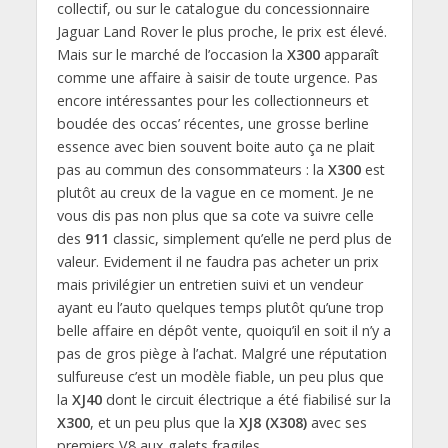
collectif, ou sur le catalogue du concessionnaire
Jaguar Land Rover le plus proche, le prix est élevé.
Mais sur le marché de l’occasion la
X300
apparaît
comme une affaire à saisir de toute urgence. Pas
encore intéressantes pour les collectionneurs et
boudée des occas’ récentes, une grosse berline
essence avec bien souvent boite auto ça ne plait
pas au commun des consommateurs : la
X300
est
plutôt au creux de la vague en ce moment. Je ne
vous dis pas non plus que sa cote va suivre celle
des
911
classic, simplement qu’elle ne perd plus de
valeur. Evidement il ne faudra pas acheter un prix
mais privilégier un entretien suivi et un vendeur
ayant eu l’auto quelques temps plutôt qu’une trop
belle affaire en dépôt vente, quoiqu’il en soit il n’y a
pas de gros piège à l’achat. Malgré une réputation
sulfureuse c’est un modèle fiable, un peu plus que
la
XJ40
dont le circuit électrique a été fiabilisé sur la
X300
, et un peu plus que la
XJ8 (X308)
avec ses
premiers V8 aux galets fragiles.