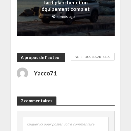
e
)
tarif plancher et un
f
e
équipement complet
n
ê
4 mois ago
t
r
e
)
VOIR TOUS LES ARTICLES
A propos de l'auteur
Yacco71
2 commentaires
Cliquer ici pour poster votre commentaire