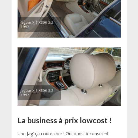
Jaguar XJ6 X300 3.2
1997
Jaguar XJ6 X300 3.2
1997
La business à prix lowcost !
Une Jag’ ça coute cher ! Oui dans l’inconscient