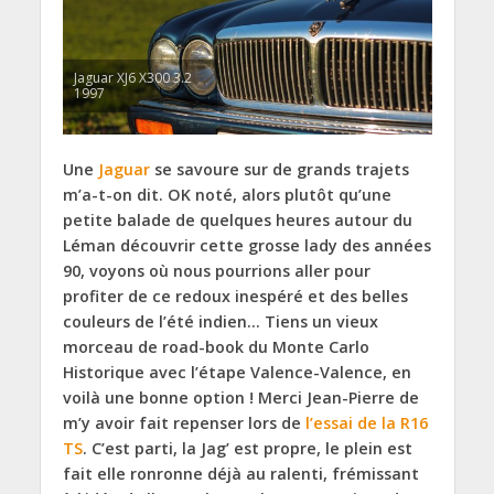
Jaguar XJ6 X300 3.2
1997
Une
Jaguar
se savoure sur de grands trajets
m’a-t-on dit. OK noté, alors plutôt qu’une
petite balade de quelques heures autour du
Léman découvrir cette grosse lady des années
90, voyons où nous pourrions aller pour
profiter de ce redoux inespéré et des belles
couleurs de l’été indien… Tiens un vieux
morceau de road-book du Monte Carlo
Historique avec l’étape Valence-Valence, en
voilà une bonne option ! Merci Jean-Pierre de
m’y avoir fait repenser lors de
l’essai de la R16
TS
. C’est parti, la Jag’ est propre, le plein est
fait elle ronronne déjà au ralenti, frémissant