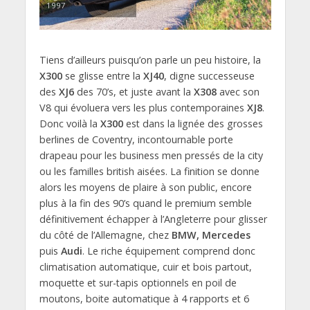
1997
Tiens d’ailleurs puisqu’on parle un peu histoire, la
X300
se glisse entre la
XJ40
, digne successeuse
des
XJ6
des 70’s, et juste avant la
X308
avec son
V8 qui évoluera vers les plus contemporaines
XJ8
.
Donc voilà la
X300
est dans la lignée des grosses
berlines de Coventry, incontournable porte
drapeau pour les business men pressés de la city
ou les familles british aisées. La finition se donne
alors les moyens de plaire à son public, encore
plus à la fin des 90’s quand le premium semble
définitivement échapper à l’Angleterre pour glisser
du côté de l’Allemagne, chez
BMW, Mercedes
puis
Audi
. Le riche équipement comprend donc
climatisation automatique, cuir et bois partout,
moquette et sur-tapis optionnels en poil de
moutons, boite automatique à 4 rapports et 6